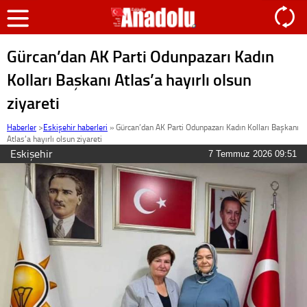
Gürcan’dan AK Parti Odunpazarı Kadın
Kolları Başkanı Atlas’a hayırlı olsun
ziyareti
Haberler
>
Eskişehir haberleri
»
Gürcan’dan AK Parti Odunpazarı Kadın Kolları Başkanı
Atlas’a hayırlı olsun ziyareti
Eskişehir
7 Temmuz 2026 09:51