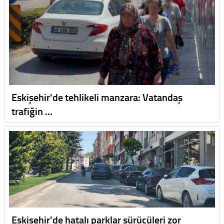
Eskişehir'de tehlikeli manzara: Vatandaş
trafiğin …
Eskişehir'de hatalı parklar sürücüleri zor