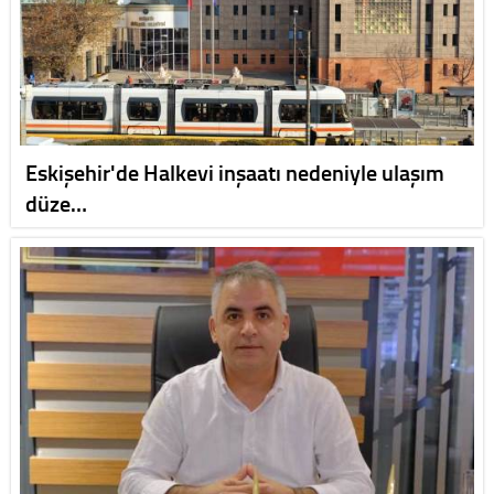
Eskişehir'de Halkevi inşaatı nedeniyle ulaşım
düze…