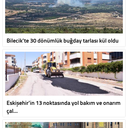
Bilecik'te 30 dönümlük buğday tarlası kül oldu
Eskişehir'in 13 noktasında yol bakım ve onarım
çal…