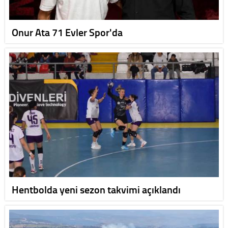
Onur Ata 71 Evler Spor'da
Hentbolda yeni sezon takvimi açıklandı