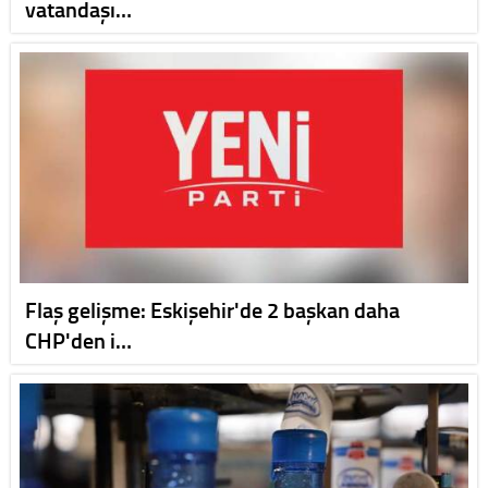
vatandaşı…
Flaş gelişme: Eskişehir'de 2 başkan daha
CHP'den i…