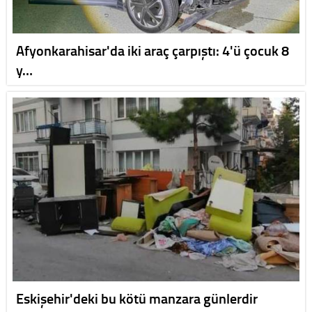
Afyonkarahisar'da iki araç çarpıştı: 4'ü çocuk 8
y…
Eskişehir'deki bu kötü manzara günlerdir