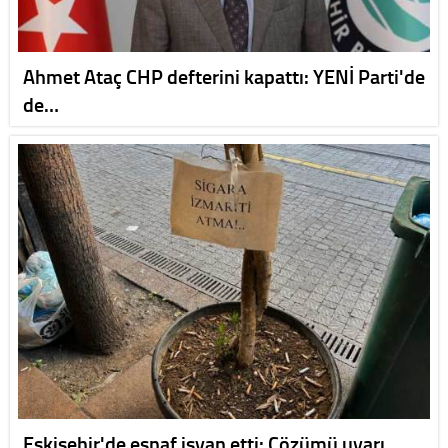
Ahmet Ataç CHP defterini kapattı: YENİ Parti'de
de…
Eskişehir'de esnaf isyan etti: Çözümü uyarı