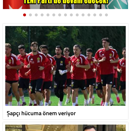
Şapçı hücuma önem veriyor