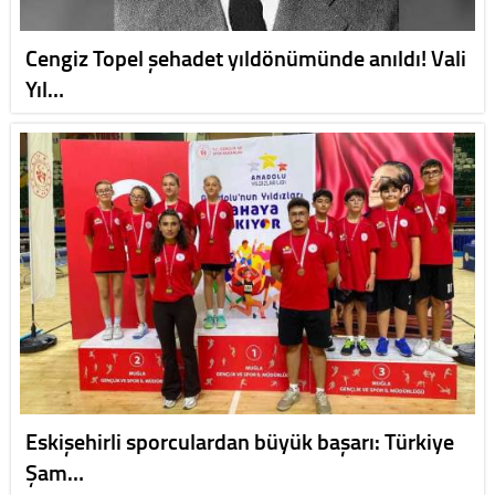
Cengiz Topel şehadet yıldönümünde anıldı! Vali
Yıl…
Eskişehirli sporculardan büyük başarı: Türkiye
Şam…