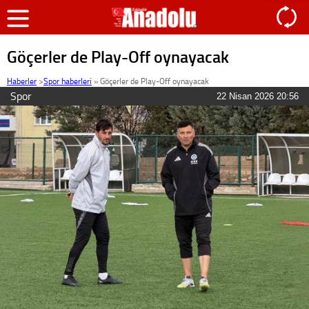
Göçerler de Play-Off oynayacak
Haberler
>
Spor haberleri
»
Göçerler de Play-Off oynayacak
Spor
22 Nisan 2026 20:56