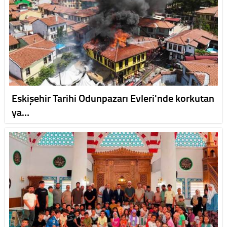
Eskişehir Tarihi Odunpazarı Evleri'nde korkutan
ya…