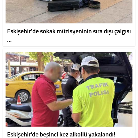
Eskişehir'de sokak müzisyeninin sıra dışı çalgısı
…
Eskişehir’de beşinci kez alkollü yakalandı!