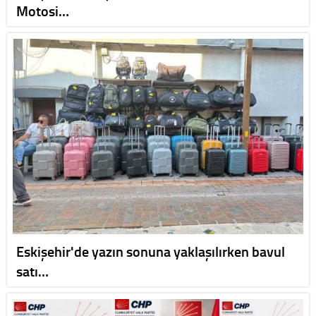
Motosi…
Eskişehir'de yazın sonuna yaklaşılırken bavul
satı…