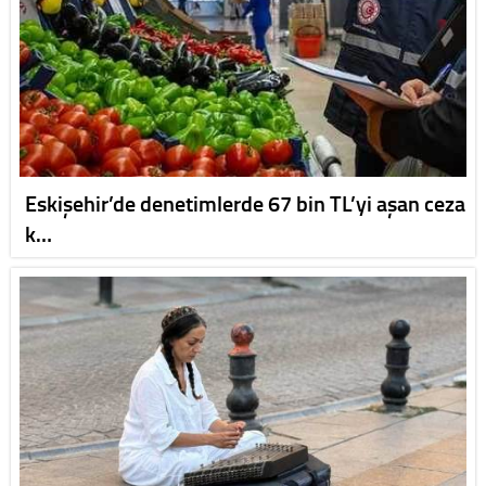
Eskişehir’de denetimlerde 67 bin TL’yi aşan ceza
k…