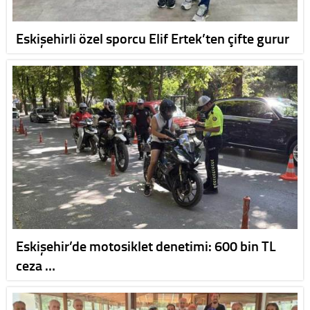
Eskişehirli özel sporcu Elif Ertek’ten çifte gurur
Eskişehir’de motosiklet denetimi: 600 bin TL
ceza …