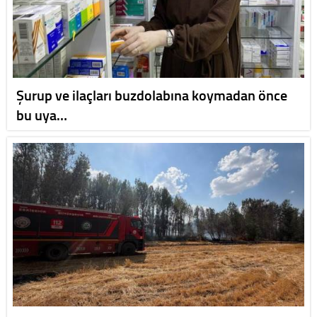
Şurup ve ilaçları buzdolabına koymadan önce
bu uya…