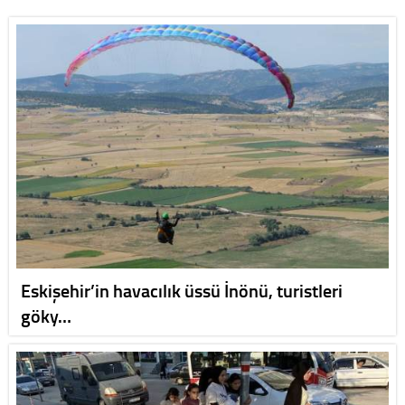
Eskişehir’in havacılık üssü İnönü, turistleri
göky…