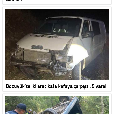
Bozüyük’te iki araç kafa kafaya çarpıştı: 5 yaralı