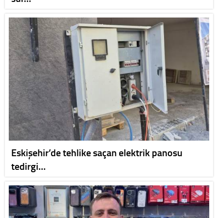
Eskişehir’de tehlike saçan elektrik panosu
tedirgi…