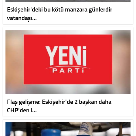
Eskişehir'deki bu kötü manzara günlerdir
vatandaşı…
Flaş gelişme: Eskişehir'de 2 başkan daha
CHP'den i…