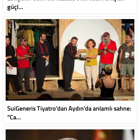
güçl…
SuiGeneris Tiyatro’dan Aydın’da anlamlı sahne:
“Ca…