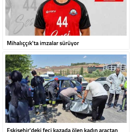
Mihalıççık'ta imzalar sürüyor
Eskişehir'deki feci kazada ölen kadın araçtan