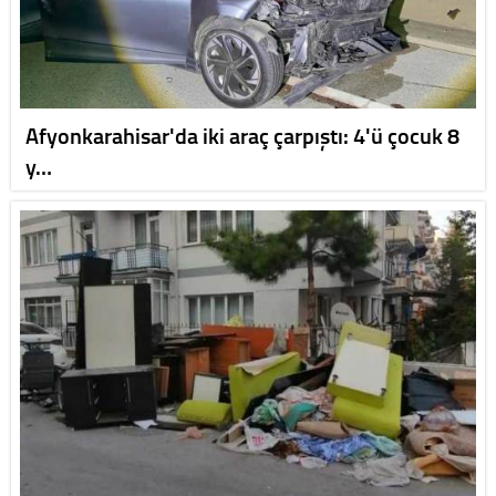
Afyonkarahisar'da iki araç çarpıştı: 4'ü çocuk 8
y…