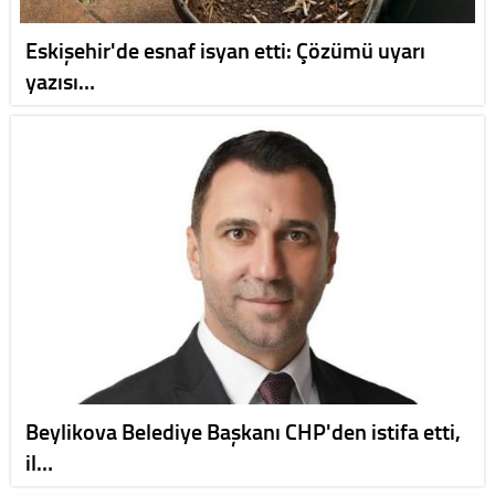
Eskişehir'de esnaf isyan etti: Çözümü uyarı
yazısı…
Beylikova Belediye Başkanı CHP'den istifa etti,
il…