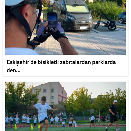
Eskişehir’de bisikletli zabıtalardan parklarda
den…