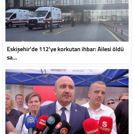
Eskişehir'de 112'ye korkutan ihbar: Ailesi öldü
sa…