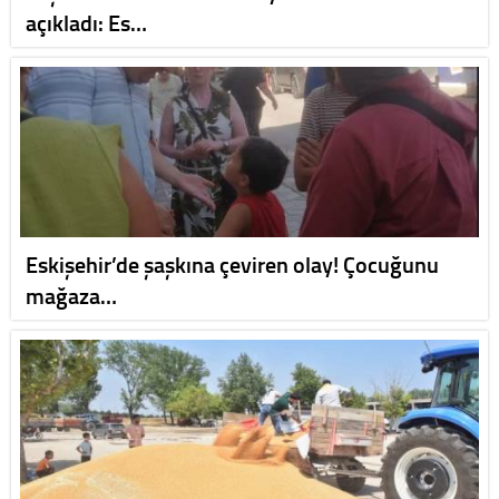
açıkladı: Es…
Eskişehir’de şaşkına çeviren olay! Çocuğunu
mağaza…