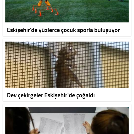
Eskişehir’de yüzlerce çocuk sporla buluşuyor
Dev çekirgeler Eskişehir'de çoğaldı