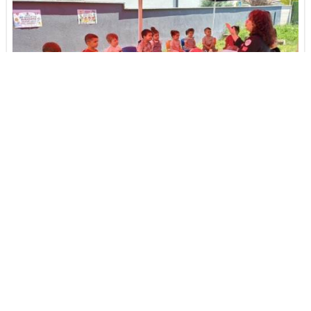
TAK, miniklere afet bilinci kazandırdı
“Her çözüm, yeni bir tebessüm” mesajı dikkat