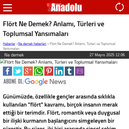
Flört Ne Demek? Anlamı, Türleri ve
Toplumsal Yansımaları
Haberler
>
Ne demek haberleri
»
Flört Ne Demek? Anlamı, Türleri ve Toplumsal
Yansımaları
Ne demek
27 Mayıs 2025 12:06
Günümüzde, özellikle gençler arasında sıklıkla
kullanılan "flört" kavramı, birçok insanın merak
ettiği bir terimdir. Flört, romantik veya duygusal
bir ilişki kurmanın başlangıcını simgeleyen bir
süreçtir. Bu süreç, iki kişi arasında cinsel çekim,