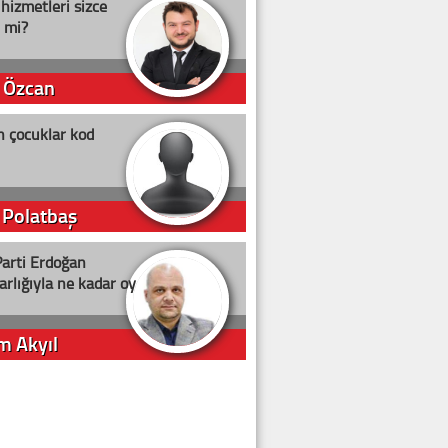
 hizmetleri sizce
i mi?
 Özcan
n çocuklar kod
 Polatbaş
arti Erdoğan
arlığıyla ne kadar oy
m Akyıl
iye ilgiliyiz!