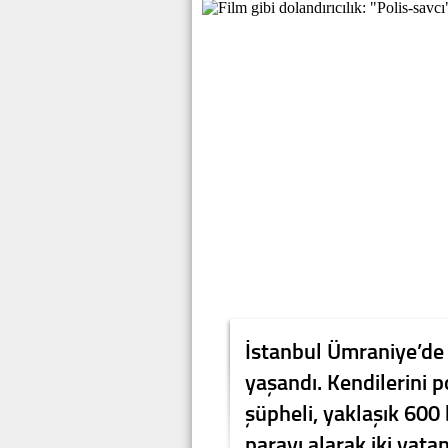
İstanbul Ümraniye’de fi
yaşandı. Kendilerini po
şüpheli, yaklaşık 600 b
parayı alarak iki vata