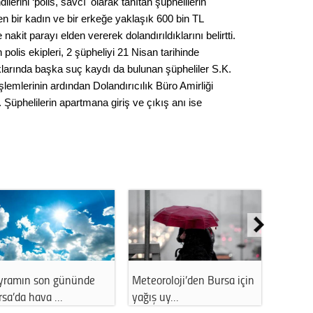
ilerini ‘polis, savcı' olarak tanıtan şüphelilerin
Gürha
Eskişe
en bir kadın ve bir erkeğe yaklaşık 600 bin TL
Döne
nakit parayı elden vererek dolandırıldıklarını belirtti.
n polis ekipleri, 2 şüpheliyi 21 Nisan tarihinde
Rifat
klarında başka suç kaydı da bulunan şüpheliler S.K.
şlemlerinin ardından Dolandırıcılık Büro Amirliği
Sürdür
. Şüphelilerin apartmana giriş ve çıkış anı ise
kültür
Konu
2023 y
bekliy
Tüli
Düşükl
yramın son gününde
Meteoroloji’den Bursa için
İstanb
rsa’da hava …
yağış uy…
11 Ara