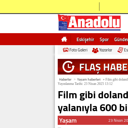
Eskişehir
Spor
Günd
Foto Galeri
Yazarlar
Es
Bilecik
Ne demek
Esk
FLAŞ HAB
Haberler
Yaşam haberleri
>
»
Film gibi dolandı
Yayınlanma Tarihi: 23 Nisan 2025 13:12
Film gibi dolandı
yalanıyla 600 bi
Yaşam
23 Nisan 2