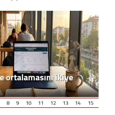
e ortalamasını ikiye
8
9
10
11
12
13
14
15