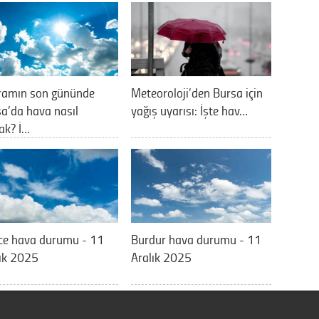
ramın son gününde
Meteoroloji’den Bursa için
a’da hava nasıl
yağış uyarısı: İşte hav…
ak? İ…
ce hava durumu - 11
Burdur hava durumu - 11
ık 2025
Aralık 2025