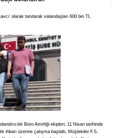
Seval
savcı' olarak tanıtarak vatandaşları 600 bin TL
Es Es’
Ahme
Tepeba
birliği
ulaşı
Fund
CHP’li
kazana
seçiml
Melt
ndırıcılık Büro Amirliği ekipleri, 11 Nisan tarihinde
ık ihbarı üzerine çalışma başlattı. Müştekiler F.S.