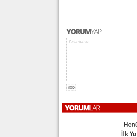
1000
Henü
İlk Y