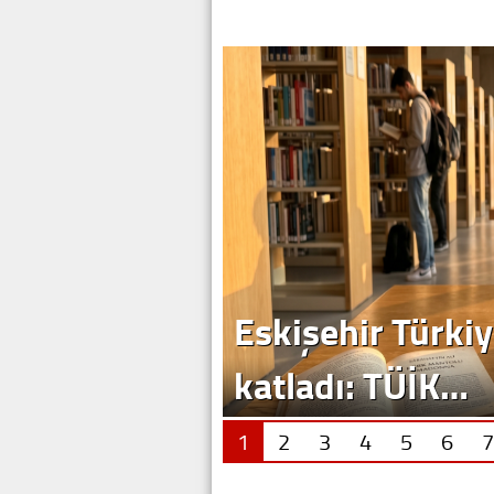
Eskişehir Türkiy
katladı: TÜİK…
1
2
3
4
5
6
7