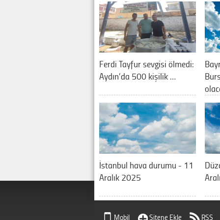
Ferdi Tayfur sevgisi ölmedi:
Bay
Aydın’da 500 kişilik …
Burs
olac
İstanbul hava durumu - 11
Düz
Aralık 2025
Aral
Mobil
Sitene Ekle
RSS