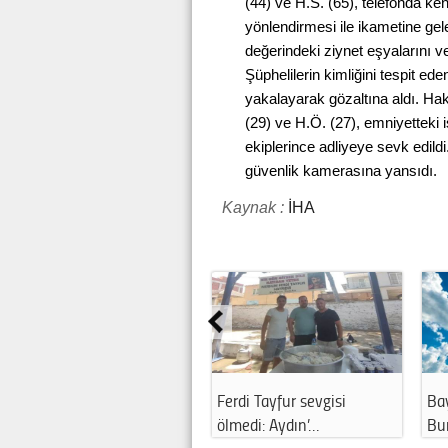
(44) ve H.S. (65), telefonda kend
yönlendirmesi ile ikametine gel
değerindeki ziynet eşyalarını ve 
Şüphelilerin kimliğini tespit ede
yakalayarak gözaltına aldı. Ha
(29) ve H.Ö. (27), emniyetteki i
ekiplerince adliyeye sevk edildi
güvenlik kamerasına yansıdı.
Kaynak :
İHA
Ferdi Tayfur sevgisi
Ba
ölmedi: Aydın’…
Bu