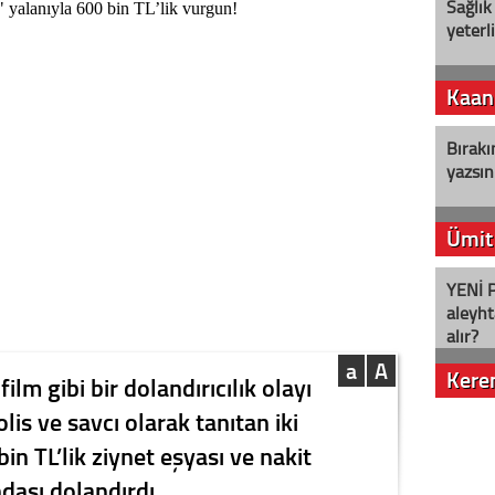
Sağlık
yeterl
Kaan
Bırakı
yazsın
Ümit
YENİ P
aleyht
alır?
a
A
Kere
lm gibi bir dolandırıcılık olayı
lis ve savcı olarak tanıtan iki
Nostalj
in TL’lik ziynet eşyası ve nakit
ndaşı dolandırdı.