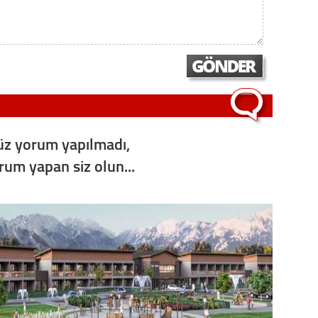
Op. D
Sağlığı
Uzm. 
z yorum yapılmadı,
Vatand
orum yapan siz olun...
M. M
Hayır,
Seda