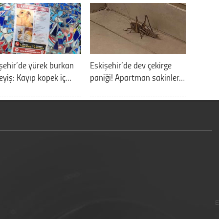
şehir’de yürek burkan
Eskişehir’de dev çekirge
eyiş: Kayıp köpek iç…
paniği! Apartman sakinler…
E