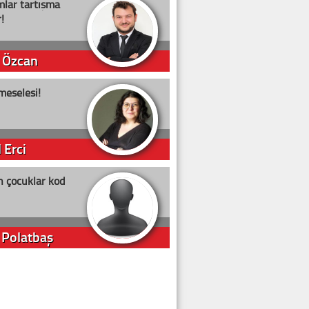
lar tartışma
!
 Özcan
meselesi!
 Erci
n çocuklar kod
 Polatbaş
arti Erdoğan
arlığıyla ne kadar oy