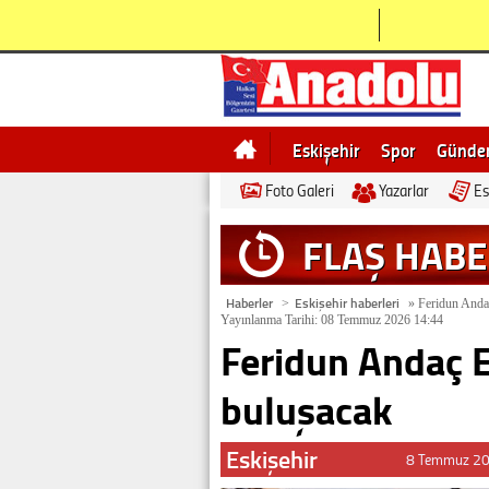
Eskişehir
Spor
Günd
Foto Galeri
Yazarlar
Es
Bilecik
Ne demek
Esk
FLAŞ HAB
Haberler
Eskişehir haberleri
>
»
Feridun Andaç
Yayınlanma Tarihi: 08 Temmuz 2026 14:44
Feridun Andaç E
buluşacak
Eskişehir
8 Temmuz 20