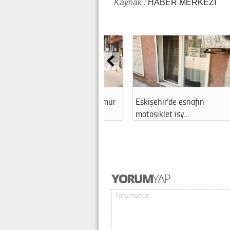
Kaynak :
HABER MERKEZİ
Eskişehir’de yolları çamur
Eskişehir’de esnafın
Esk
ve moloz…
motosiklet isy…
bek