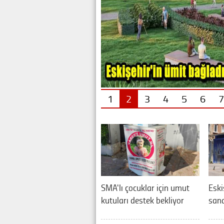
1
2
3
4
5
6
7
SMA'lı çocuklar için umut
Eski
kutuları destek bekliyor
sana