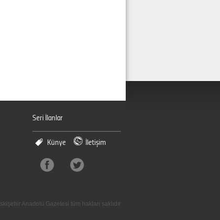
Seri İlanlar
Künye
İletişim
skişehir Anadolu Gazetesi tüm hakları saklıdır