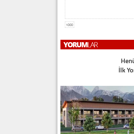
1000
Henü
İlk Y