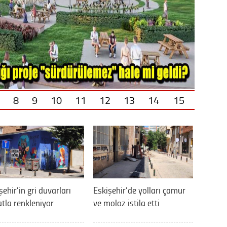
8
9
10
11
12
13
14
15
şehir’in gri duvarları
Eskişehir’de yolları çamur
tla renkleniyor
ve moloz istila etti