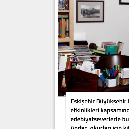
Eskişehir Büyükşehir 
etkinlikleri kapsamınd
edebiyatseverlerle bu
Andaç, okurları için k