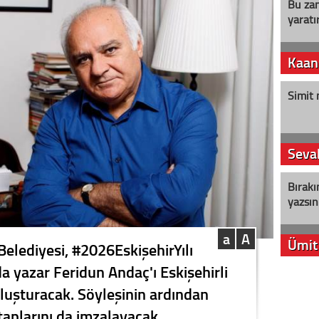
Bu zam
yaratır
Kaan
Simit 
Seval
Bırakı
yazsın
a
A
Ümit
Belediyesi, #2026EskişehirYılı
a yazar Feridun Andaç'ı Eskişehirli
YENİ P
luşturacak. Söyleşinin ardından
aleyht
alır?
itaplarını da imzalayacak.