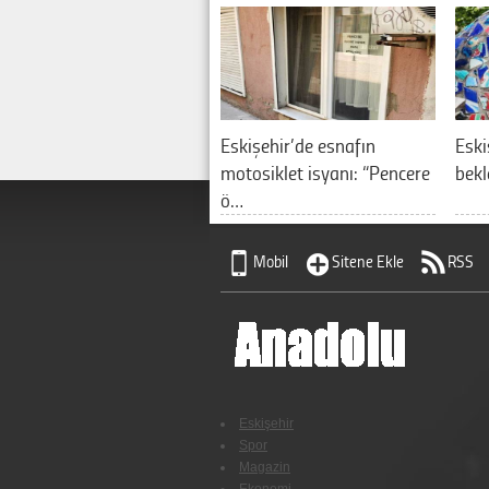
Eskişehir’de esnafın
Eski
motosiklet isyanı: “Pencere
bekl
ö…
Mobil
Sitene Ekle
RSS
Eskişehir
Spor
Magazin
Ekonomi