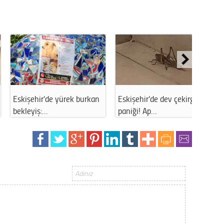
Gürha
Eskişe
Döne
Rifat
Sürdür
kültür
işehir’de yürek burkan
Eskişehir’de dev çekirge
Eskişeh
Konu
leyiş:…
paniği! Ap…
gün tra
2023 y
bekliy
Tüli
Düşükl