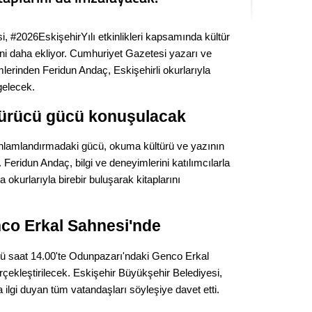
Kere
, #2026EskişehirYılı etkinlikleri kapsamında kültür
Es Es’
sini daha ekliyor. Cumhuriyet Gazetesi yazarı ve
lerinden Feridun Andaç, Eskişehirli okurlarıyla
gelecek.
Ahme
türücü gücü konuşulacak
Tepeba
nlamlandırmadaki gücü, okuma kültürü ve yazının
birliği
 Feridun Andaç, bilgi ve deneyimlerini katılımcılarla
ulaşı
okurlarıyla birebir buluşarak kitaplarını
Fund
co Erkal Sahnesi'nde
CHP’li
kazana
seçiml
 saat 14.00'te Odunpazarı'ndaki Genco Erkal
çekleştirilecek. Eskişehir Büyükşehir Belediyesi,
Melt
ilgi duyan tüm vatandaşları söyleşiye davet etti.