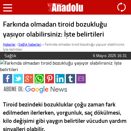
Farkında olmadan tiroid bozukluğu
yaşıyor olabilirsiniz: İşte belirtileri
Haberler
>
Sağlık haberleri
»
Farkında olmadan tiroid bozukluğu yaşıyor olabilirsiniz:
İşte belirtileri
Sağlık
6 Mayıs 2025 16:31
Tiroid bezindeki bozukluklar çoğu zaman fark
edilmeden ilerlerken, yorgunluk, saç dökülmesi,
kilo değişimi gibi yaygın belirtiler vücudun yardım
sinyalleri olabilir.