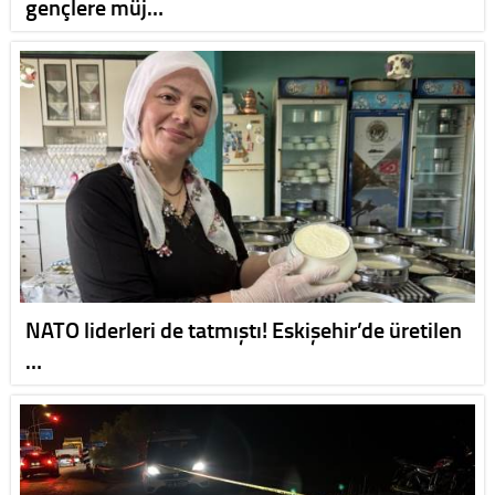
gençlere müj…
NATO liderleri de tatmıştı! Eskişehir’de üretilen
…