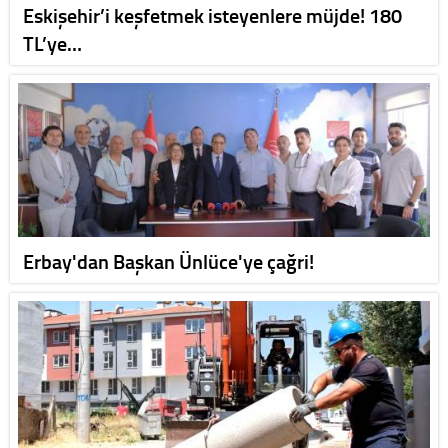
Eskişehir’i keşfetmek isteyenlere müjde! 180
TL’ye…
Erbay'dan Başkan Ünlüce'ye çağri!