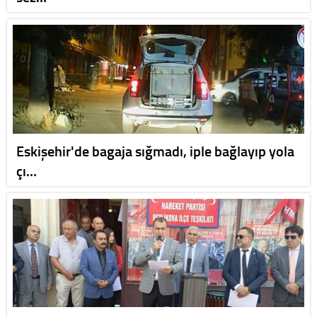
Eskişehir'de bagaja sığmadı, iple bağlayıp yola
çı…