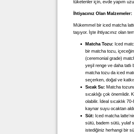
tüketenler için, evde yapım uzu
İhtiyacınız Olan Malzemeler:
Mükemmel bir iced matcha lat
taşıyor. İşte ihtiyacınız olan t
Matcha Tozu:
Iced match
bir matcha tozu, içeceğin 
(ceremonial grade) match
yeşil renge ve daha tatlı 
matcha tozu da iced matc
seçerken, doğal ve katk
Sıcak Su:
Matcha tozunu
sıcaklığı çok önemlidir
olabilir. İdeal sıcaklık 
kaynar suyu ocaktan aldık
Süt:
Iced matcha latte'ni
sütü, badem sütü, yulaf s
istediğiniz herhangi bir sü