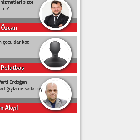
 hizmetleri sizce
i mi?
 Özcan
n çocuklar kod
 Polatbaş
arti Erdoğan
arlığıyla ne kadar oy
m Akyıl
iye ilgiliyiz!