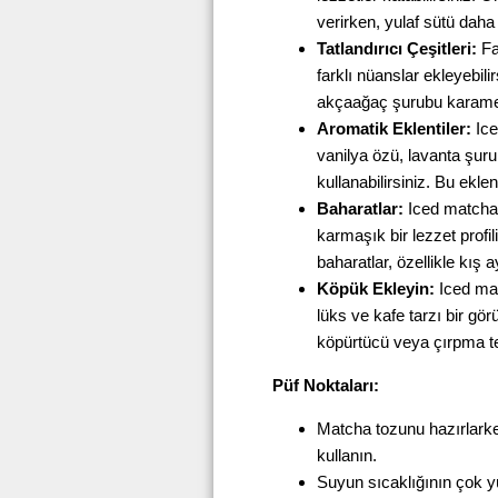
verirken, yulaf sütü daha
Tatlandırıcı Çeşitleri:
Far
farklı nüanslar ekleyebilir
akçaağaç şurubu karameli
Aromatik Eklentiler:
Ice
vanilya özü, lavanta şuru
kullanabilirsiniz. Bu eklen
Baharatlar:
Iced matcha 
karmaşık bir lezzet profili
baharatlar, özellikle kış a
Köpük Ekleyin:
Iced mat
lüks ve kafe tarzı bir gör
köpürtücü veya çırpma teli
Püf Noktaları:
Matcha tozunu hazırlark
kullanın.
Suyun sıcaklığının çok 