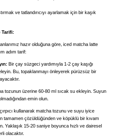
ırmak ve tatlandırıcıyı ayarlamak için bir kaşık
Tarifi:
nlarımız hazır olduğuna göre, iced matcha latte
ım adım tarif:
yın:
Bir çay süzgeci yardımıyla 1-2 çay kaşığı
leyin. Bu, topaklanmayı önleyerek pürüzsüz bir
ayacaktır.
 tozunun üzerine 60-80 ml sıcak su ekleyin. Suyun
olmadığından emin olun.
ırpıcı kullanarak matcha tozunu ve suyu iyice
nun tamamen çözüldüğünden ve köpüklü bir kıvam
un. Yaklaşık 15-20 saniye boyunca hızlı ve dairesel
li olacaktır.