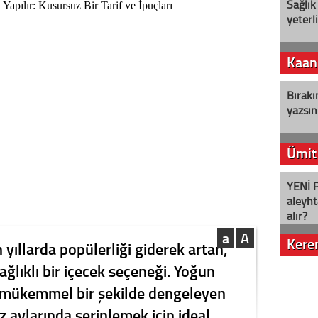
Sağlık
yeterl
Kaan
Bırakı
yazsın
Ümit
YENİ P
aleyht
alır?
a
A
Kere
 yıllarda popülerliği giderek artan,
ğlıklı bir içecek seçeneği. Yoğun
Nostalj
ü mükemmel bir şekilde dengeleyen
az aylarında serinlemek için ideal.