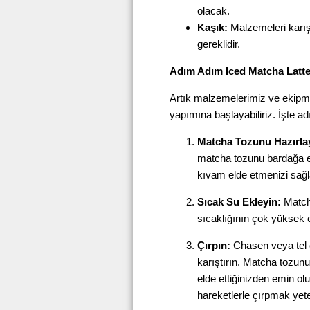
olacak.
Kaşık:
Malzemeleri karışt
gereklidir.
Adım Adım Iced Matcha Latte 
Artık malzemelerimiz ve ekipma
yapımına başlayabiliriz. İşte ad
Matcha Tozunu Hazırla
matcha tozunu bardağa e
kıvam elde etmenizi sağl
Sıcak Su Ekleyin:
Matcha
sıcaklığının çok yüksek 
Çırpın:
Chasen veya tel ç
karıştırın. Matcha tozu
elde ettiğinizden emin ol
hareketlerle çırpmak yeter