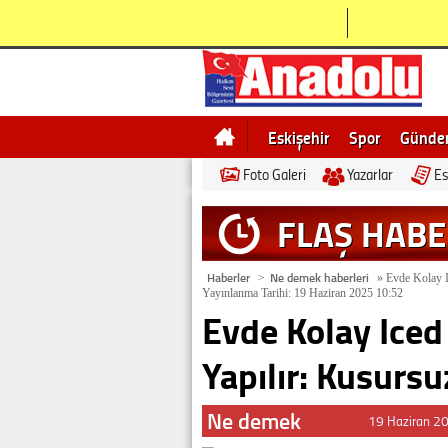
Eskişehir
Spor
Günd
Foto Galeri
Yazarlar
Es
Bilecik
Ne demek
Esk
FLAŞ HAB
Haberler
Ne demek haberleri
>
»
Evde Kolay Ic
Yayınlanma Tarihi: 19 Haziran 2025 10:52
Evde Kolay Iced
Yapılır: Kusursuz
Ne demek
19 Haziran 2