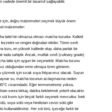
Gürha
n vadede önemli bir tasarruf sağlayabilir.
Eskişe
Döne
Rifat
te için, doğru malzemeleri seçmek büyük önem
emel malzemeler:
Sürdür
a latte'nin olmazsa olmazı matcha tozudur. Kaliteli
kültür
lezzetini ve rengini doğrudan etkiler. Tören sınıfı
a tozu, en yüksek kalitede olup, daha parlak bir
Konu
bir tada sahiptir. Ancak, mutfak sınıfı (culinary grade)
ha latte için uygun bir seçenektir. Matcha tozunu
2023 y
ısız olduğundan emin olmaya özen gösterin.
bekliy
 çözmek için sıcak suya ihtiyacımız olacak. Suyun
. Kaynar su, matcha tozunun acılaşmasına neden
Tüli
70-80°C civarındadır. Eğer termometreniz yoksa,
tan sonra birkaç dakika bekletmek yeterli olacaktır.
n süt kısmı için birçok farklı seçenek mevcuttur. İnek
Düşükl
ütü, soya sütü veya hindistan cevizi sütü gibi
tü kullanabilirsiniz. Her süt türü, içeceğe farklı bir