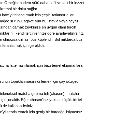
r. Örneğin, badem sütü daha hafif ve tatlı bir lezzet
Op. D
 kremsi bir doku sağlar.
atte'yi tatlandırmak için çeşitli tatlandırıcılar
Sağlığı
akçaağaç şurubu, agave şurubu, stevia veya beyaz
asından damak zevkinize en uygun olanı tercih
 miktarını, kendi tercihlerinize göre ayarlayabilirsiniz.
Uzm. 
in olmazsa olmazı buz küpleridir. Bol miktarda buz,
 ferahlatmak için gereklidir.
Vatand
atcha latte hazırlamak için bazı temel ekipmanlara
M. M
unun topaklanmasını önlemek için çay süzgeci
Hayır,
eleneksel matcha çırpma teli (chasen), matcha
için idealdir. Eğer chasen'iniz yoksa, küçük bir tel
Seda
 de kullanabilirsiniz.
'yi servis etmek için geniş bir bardağa ihtiyacınız