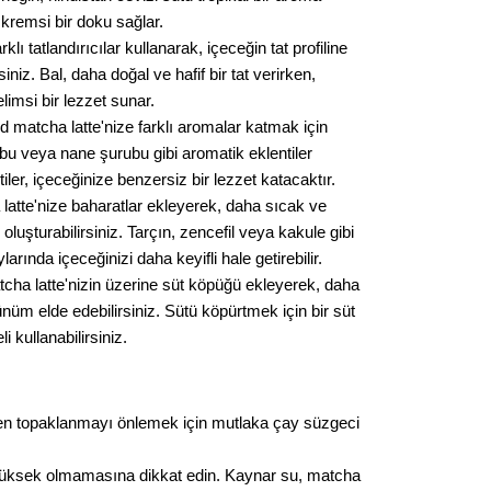
 kremsi bir doku sağlar.
klı tatlandırıcılar kullanarak, içeceğin tat profiline
siniz. Bal, daha doğal ve hafif bir tat verirken,
msi bir lezzet sunar.
d matcha latte'nize farklı aromalar katmak için
bu veya nane şurubu gibi aromatik eklentiler
tiler, içeceğinize benzersiz bir lezzet katacaktır.
latte'nize baharatlar ekleyerek, daha sıcak ve
 oluşturabilirsiniz. Tarçın, zencefil veya kakule gibi
ylarında içeceğinizi daha keyifli hale getirebilir.
cha latte'nizin üzerine süt köpüğü ekleyerek, daha
ünüm elde edebilirsiniz. Sütü köpürtmek için bir süt
 kullanabilirsiniz.
en topaklanmayı önlemek için mutlaka çay süzgeci
yüksek olmamasına dikkat edin. Kaynar su, matcha