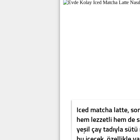
Iced matcha latte, son
hem lezzetli hem de sa
yeşil çay tadıyla süt
bu içecek, özellikle y