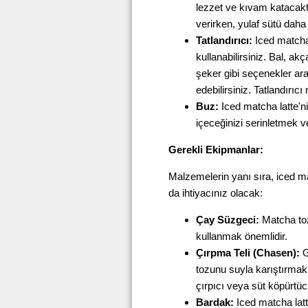
lezzet ve kıvam katacaktı
verirken, yulaf sütü daha
Tatlandırıcı:
Iced matcha l
kullanabilirsiniz. Bal, 
şeker gibi seçenekler ar
edebilirsiniz. Tatlandırıcı
Buz:
Iced matcha latte'n
içeceğinizi serinletmek ve
Gerekli Ekipmanlar:
Malzemelerin yanı sıra, iced m
da ihtiyacınız olacak:
Çay Süzgeci:
Matcha toz
kullanmak önemlidir.
Çırpma Teli (Chasen):
G
tozunu suyla karıştırmak 
çırpıcı veya süt köpürtücü
Bardak:
Iced matcha latte