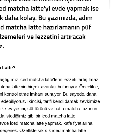
Seval
iced matcha latte'yi evde yapmak ise
 daha kolay. Bu yazımızda, adım
Es Es’
ed matcha latte hazırlamanın püf
zemeleri ve lezzetini artıracak
z.
Ahme
Tepeba
birliği
 Latte?
ulaşı
laştığımız iced matcha latte'lerin lezzeti tartışılmaz.
Fund
tcha latte'nin birçok avantajı bulunuyor. Öncelikle,
sini kontrol etme imkanı sunuyor. Bu sayede, daha
CHP’li
e edebiliyoruz. İkincisi, tarifi kendi damak zevkimize
kazana
tlılık seviyesini, süt türünü ve hatta matcha tozunun
seçiml
 istediğimiz gibi bir iced matcha latte
Melt
 evde iced matcha latte yapmak, kafe fiyatlarına
seçenek. Özellikle sık sık iced matcha latte