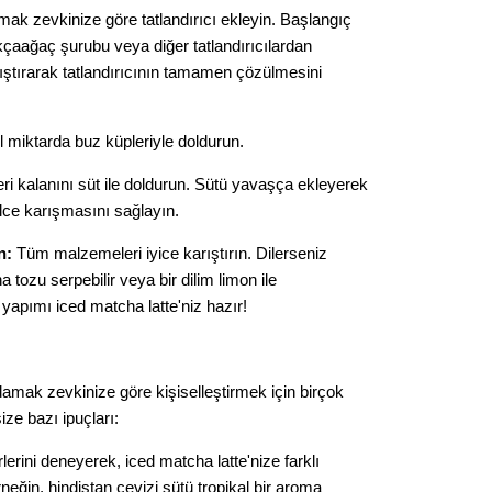
ak zevkinize göre tatlandırıcı ekleyin. Başlangıç
akçaağaç şurubu veya diğer tatlandırıcılardan
arıştırarak tatlandırıcının tamamen çözülmesini
 miktarda buz küpleriyle doldurun.
i kalanını süt ile doldurun. Sütü yavaşça ekleyerek
ce karışmasını sağlayın.
n:
Tüm malzemeleri iyice karıştırın. Dilerseniz
 tozu serpebilir veya bir dilim limon ile
v yapımı iced matcha latte'niz hazır!
 damak zevkinize göre kişiselleştirmek için birçok
ize bazı ipuçları:
rlerini deneyerek, iced matcha latte'nize farklı
Örneğin, hindistan cevizi sütü tropikal bir aroma