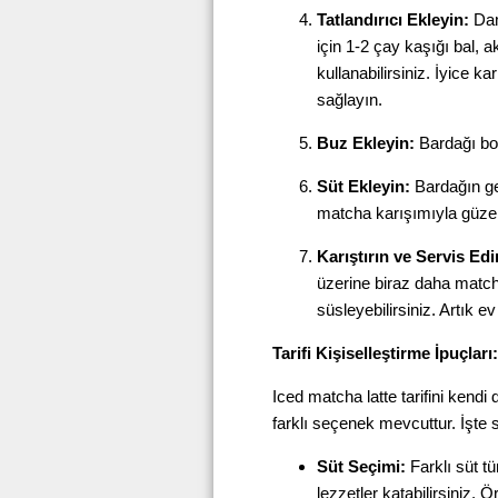
Tatlandırıcı Ekleyin:
Dam
için 1-2 çay kaşığı bal, 
kullanabilirsiniz. İyice k
sağlayın.
Buz Ekleyin:
Bardağı bol
Süt Ekleyin:
Bardağın ger
matcha karışımıyla güzel
Karıştırın ve Servis Edi
üzerine biraz daha matcha
süsleyebilirsiniz. Artık e
Tarifi Kişiselleştirme İpuçları:
Iced matcha latte tarifini kendi
farklı seçenek mevcuttur. İşte s
Süt Seçimi:
Farklı süt tü
lezzetler katabilirsiniz. 