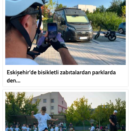
Eskişehir’de bisikletli zabıtalardan parklarda
den…