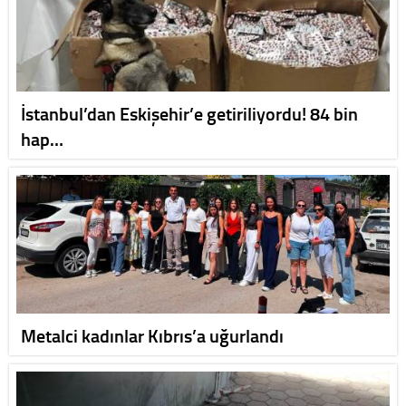
İstanbul’dan Eskişehir’e getiriliyordu! 84 bin
hap…
Metalci kadınlar Kıbrıs’a uğurlandı