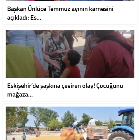
Başkan Ünlüce Temmuz ayının karnesini
açıkladı: Es…
Eskişehir’de şaşkına çeviren olay! Çocuğunu
mağaza…