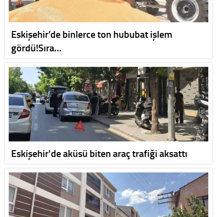
Eskişehir’de binlerce ton hububat işlem
gördü!Sıra…
Eskişehir'de aküsü biten araç trafiği aksattı