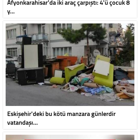
Afyonkarahisar'da iki araç çarpıştı: 4'ü çocuk 8
y…
Eskişehir'deki bu kötü manzara günlerdir
vatandaşı…