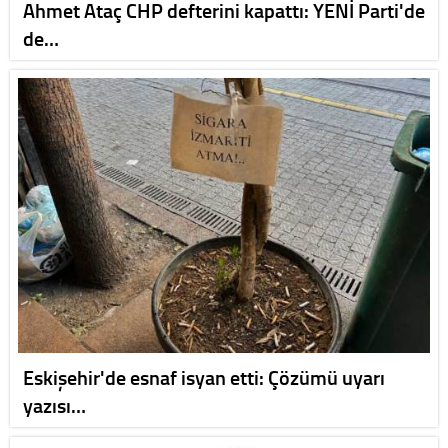
Ahmet Ataç CHP defterini kapattı: YENİ Parti'de
de…
Eskişehir'de esnaf isyan etti: Çözümü uyarı
yazısı…