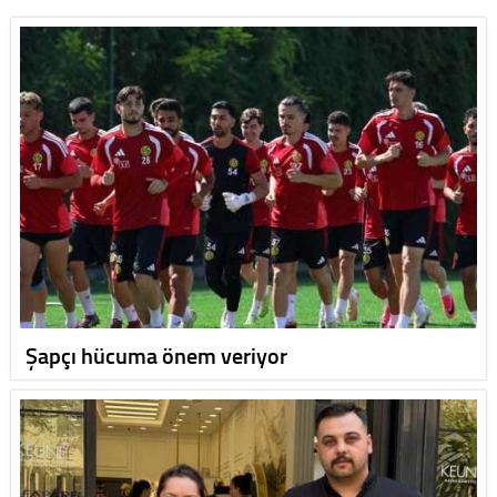
Şapçı hücuma önem veriyor