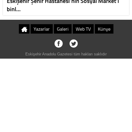
Eskişehir Şehir Hastanesi’nin Sosyal Market’i
binl…
Yazarlar
Galeri
Web TV
Künye
Eskişehir Anadolu Gazetesi tüm hakları saklıdır