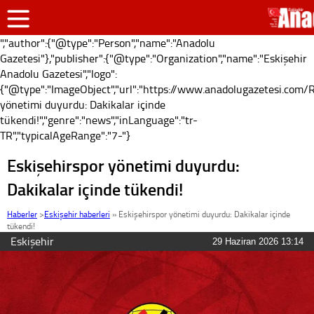
","author":{"@type":"Person","name":"Anadolu
Gazetesi"},"publisher":{"@type":"Organization","name":"Eskişehir
Anadolu Gazetesi","logo":
{"@type":"ImageObject","url":"https://www.anadolugazetesi.com/Re
yönetimi duyurdu: Dakikalar içinde
tükendi!","genre":"news","inLanguage":"tr-
TR","typicalAgeRange":"7-"}
Eskişehirspor yönetimi duyurdu:
Dakikalar içinde tükendi!
Haberler
>
Eskişehir haberleri
»
Eskişehirspor yönetimi duyurdu: Dakikalar içinde
tükendi!
Eskişehir
29 Haziran 2026 13:14