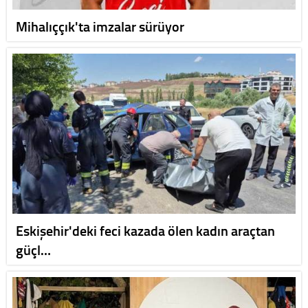
Mihalıççık'ta imzalar sürüyor
Eskişehir'deki feci kazada ölen kadın araçtan
güçl…