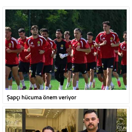
Şapçı hücuma önem veriyor