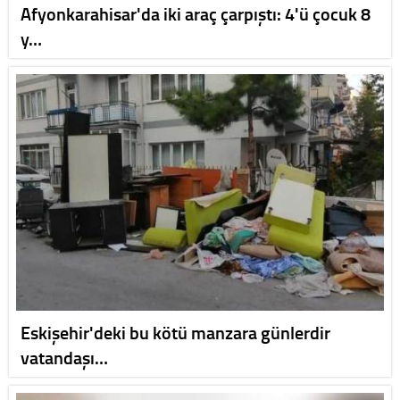
Afyonkarahisar'da iki araç çarpıştı: 4'ü çocuk 8
y…
Eskişehir'deki bu kötü manzara günlerdir
vatandaşı…