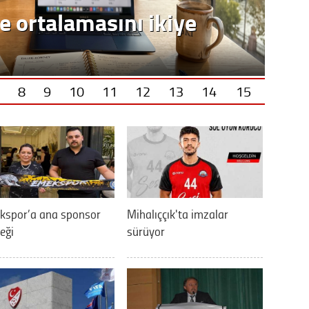
e ortalamasını ikiye
8
9
10
11
12
13
14
15
kspor’a ana sponsor
Mihalıççık'ta imzalar
eği
sürüyor