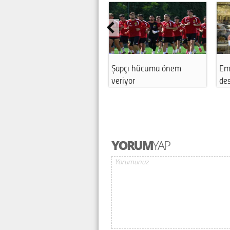
Şapçı hücuma önem
Em
veriyor
des