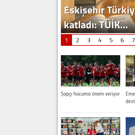
Eskişehir Türkiy
katladı: TÜİK…
1
2
3
4
5
6
7
Şapçı hücuma önem veriyor
Eme
dest