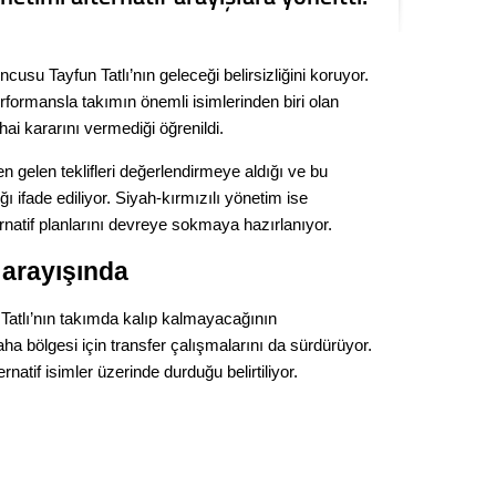
Kere
usu Tayfun Tatlı’nın geleceği belirsizliğini koruyor.
Es Es’
rformansla takımın önemli isimlerinden biri olan
ihai kararını vermediği öğrenildi.
Ahme
den gelen teklifleri değerlendirmeye aldığı ve bu
ifade ediliyor. Siyah-kırmızılı yönetim ise
Tepeba
atif planlarını devreye sokmaya hazırlanıyor.
birliği
ulaşı
 arayışında
Fund
 Tatlı’nın takımda kalıp kalmayacağının
a bölgesi için transfer çalışmalarını da sürdürüyor.
CHP’li
ernatif isimler üzerinde durduğu belirtiliyor.
kazana
seçiml
Melt