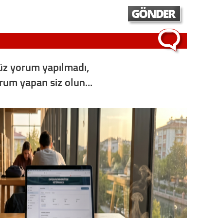
Op. D
Sağlığı
z yorum yapılmadı,
Uzm. 
orum yapan siz olun...
Vatand
M. M
Hayır,
Seda