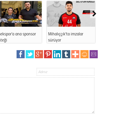
Gürha
Eskişe
Döne
Rifat
ekspor’a ana sponsor
Mihalıççık'ta imzalar
Eskişeh
Sürdür
kültür
teği
sürüyor
Ertek’…
Konu
2023 y
bekliy
Tüli
Düşükl