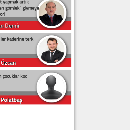
t yapmak artık
ten gömlek” giymeye
or!
an Demir
ler kaderine terk
 Özcan
n çocuklar kod
 Polatbaş
arti Erdoğan
arlığıyla ne kadar oy