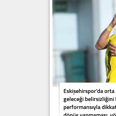
Eskişehirspor’da orta
geleceği belirsizliğin
performansıyla dikka
dönüş yapmaması, yöne