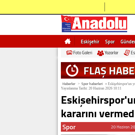
Eskişehir
Spor
Günd
Foto Galeri
Yazarlar
Es
Bilecik
Ne demek
Esk
FLAŞ HAB
Haberler
Spor haberleri
>
»
Eskişehirspor'un yı
Yayınlanma Tarihi: 20 Haziran 2026 10:11
Eskişehirspor'un
kararını vermed
Spor
20 Haziran 2