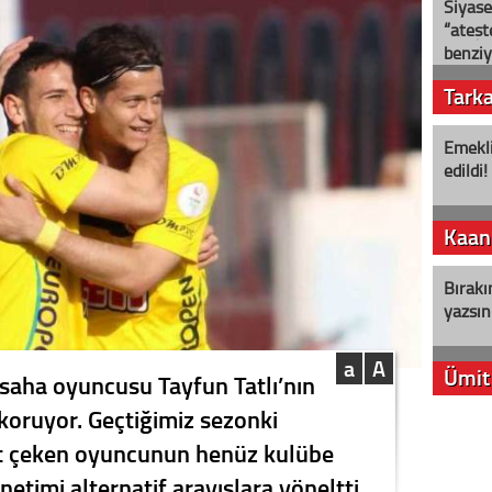
Siyase
“ateş
benziy
Tark
Emekli
edildi!
Kaan
Bırakı
yazsın
a
A
Ümit
 saha oyuncusu Tayfun Tatlı’nın
i koruyor. Geçtiğimiz sezonki
YENİ P
t çeken oyuncunun henüz kulübe
aleyht
alır?
timi alternatif arayışlara yöneltti.