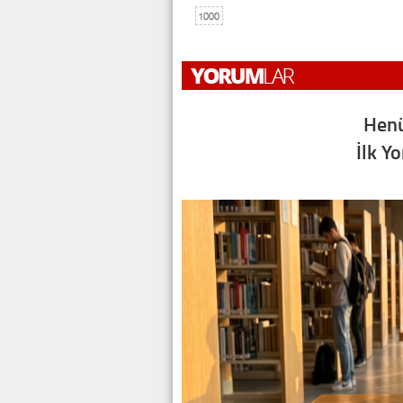
1000
Henü
İlk Y