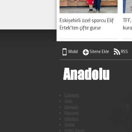
Eskişehirli özel sporcu Elif
TFF,
Ertek’ten çifte gurur
kura
Mobil
Sitene Ekle
RSS
Eskişehir
Spor
Magazin
Ekonomi
Gündem
Sağlık
Kültür Sanat