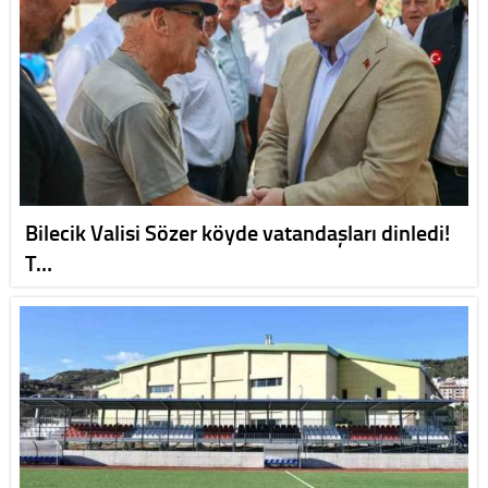
Bilecik Valisi Sözer köyde vatandaşları dinledi!
T…