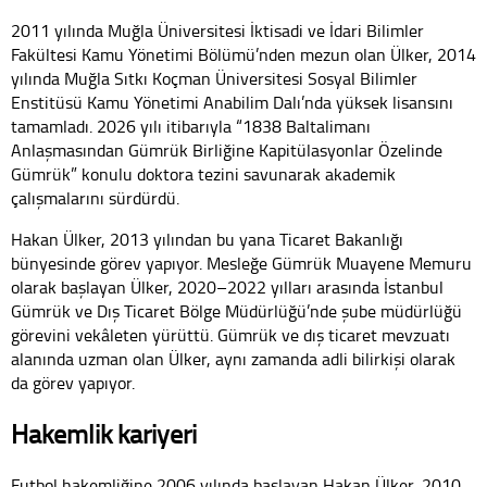
2011 yılında Muğla Üniversitesi İktisadi ve İdari Bilimler
Fakültesi Kamu Yönetimi Bölümü’nden mezun olan Ülker, 2014
yılında Muğla Sıtkı Koçman Üniversitesi Sosyal Bilimler
Enstitüsü Kamu Yönetimi Anabilim Dalı’nda yüksek lisansını
tamamladı. 2026 yılı itibarıyla “1838 Baltalimanı
Anlaşmasından Gümrük Birliğine Kapitülasyonlar Özelinde
Gümrük” konulu doktora tezini savunarak akademik
çalışmalarını sürdürdü.
Hakan Ülker, 2013 yılından bu yana Ticaret Bakanlığı
bünyesinde görev yapıyor. Mesleğe Gümrük Muayene Memuru
olarak başlayan Ülker, 2020–2022 yılları arasında İstanbul
Gümrük ve Dış Ticaret Bölge Müdürlüğü’nde şube müdürlüğü
görevini vekâleten yürüttü. Gümrük ve dış ticaret mevzuatı
alanında uzman olan Ülker, aynı zamanda adli bilirkişi olarak
da görev yapıyor.
Hakemlik kariyeri
Futbol hakemliğine 2006 yılında başlayan Hakan Ülker, 2010