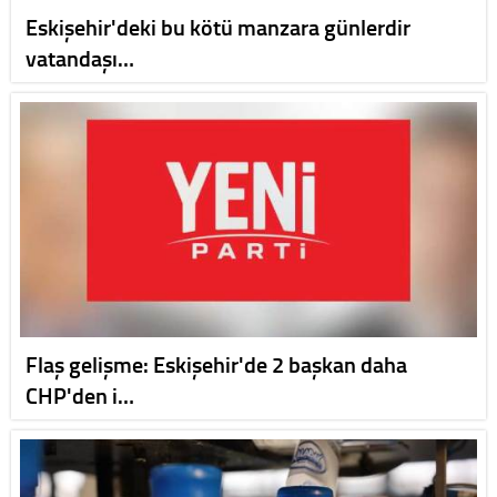
Eskişehir'deki bu kötü manzara günlerdir
vatandaşı…
Flaş gelişme: Eskişehir'de 2 başkan daha
CHP'den i…