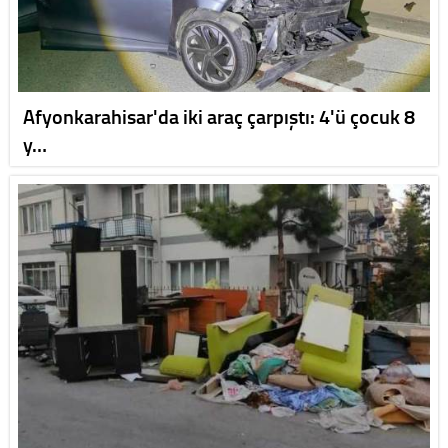
Afyonkarahisar'da iki araç çarpıştı: 4'ü çocuk 8
y…