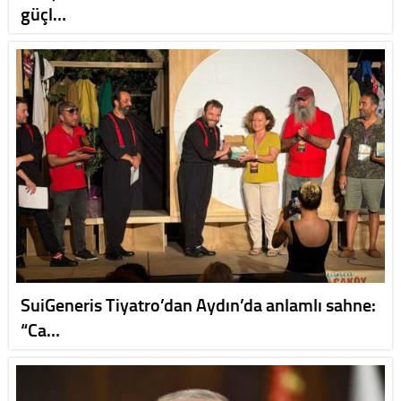
güçl…
SuiGeneris Tiyatro’dan Aydın’da anlamlı sahne:
“Ca…