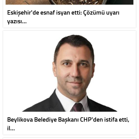
Eskişehir'de esnaf isyan etti: Çözümü uyarı
yazısı…
Beylikova Belediye Başkanı CHP'den istifa etti,
il…