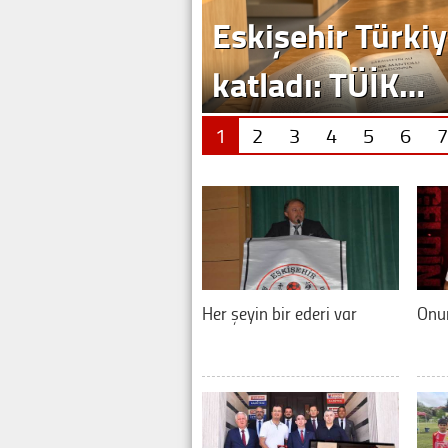
Eskişehir Türkiy
katladı: TÜİK…
1
2
3
4
5
6
7
Her şeyin bir ederi var
Onur