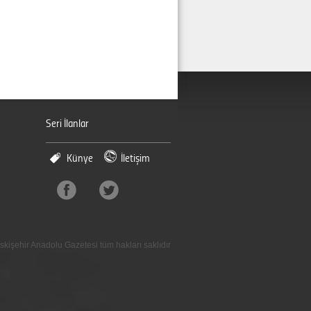
Seri İlanlar
Künye
İletişim
skişehir Anadolu Gazetesi tüm hakları saklıdır