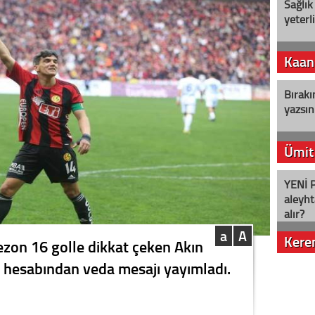
Sağlık
yeterl
Kaan
Bırakı
yazsın
Ümit
YENİ P
aleyht
alır?
a
A
Kere
ezon 16 golle dikkat çeken Akın
hesabından veda mesajı yayımladı.
Nostalj