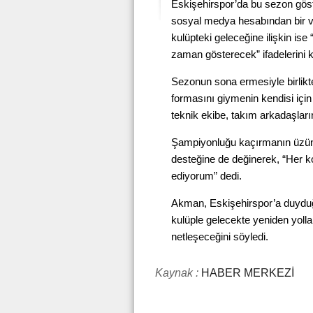
Eskişehirspor’da bu sezon gös
sosyal medya hesabından bir 
kulüpteki geleceğine ilişkin is
zaman gösterecek” ifadelerini k
Sezonun sona ermesiyle birlik
formasını giymenin kendisi için
teknik ekibe, takım arkadaşları
Şampiyonluğu kaçırmanın üzünt
desteğine de değinerek, “Her k
ediyorum” dedi.
Akman, Eskişehirspor’a duyduğ
kulüple gelecekte yeniden yoll
netleşeceğini söyledi.
Kaynak :
HABER MERKEZİ