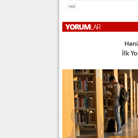
1000
Henü
İlk Y