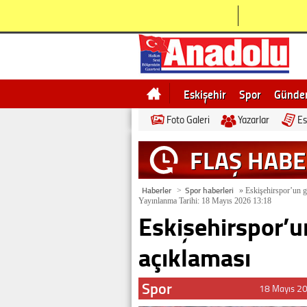
Eskişehir
Spor
Günd
Foto Galeri
Yazarlar
Es
Bilecik
Ne demek
Esk
FLAŞ HAB
Haberler
Spor haberleri
>
»
Eskişehirspor’un g
Yayınlanma Tarihi: 18 Mayıs 2026 13:18
Eskişehirspor’
açıklaması
Spor
18 Mayıs 2