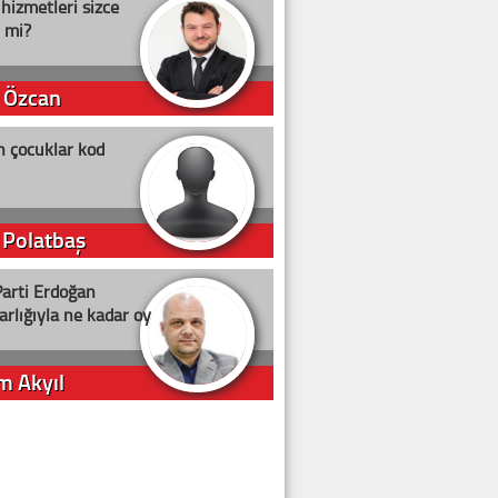
 hizmetleri sizce
i mi?
 Özcan
n çocuklar kod
 Polatbaş
arti Erdoğan
arlığıyla ne kadar oy
m Akyıl
iye ilgiliyiz!