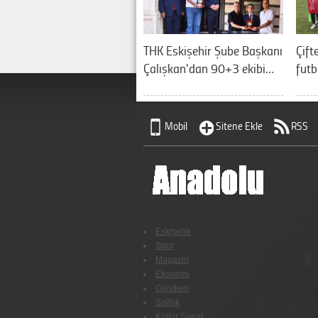
THK Eskişehir Şube Başkanı
Çift
Çalışkan'dan 90+3 ekibi…
futb
Mobil
Sitene Ekle
RSS
Eskişehir
Spor
Magazin
Ekonomi
Gündem
Sağlık
Kültür Sanat