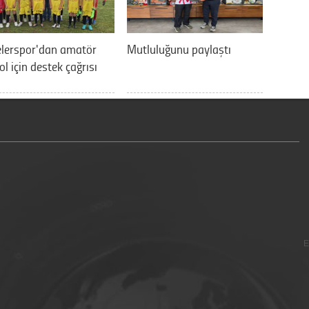
elerspor'dan amatör
Mutluluğunu paylaştı
ol için destek çağrısı
E