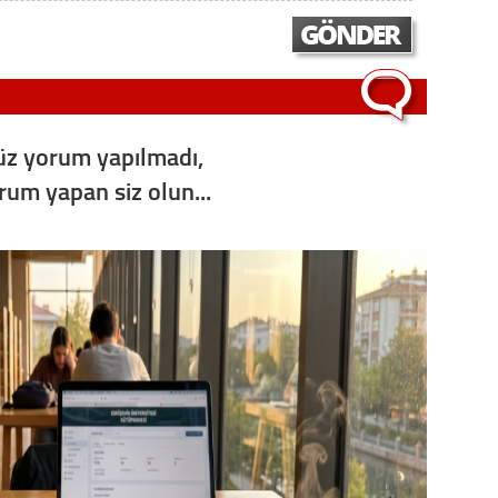
Op. D
Sağlığı
z yorum yapılmadı,
Uzm. 
orum yapan siz olun...
Vatand
M. M
Hayır,
Seda