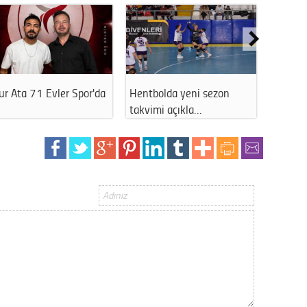
Gürha
Eskişe
Döne
Rifat
r Ata 71 Evler Spor'da
Hentbolda yeni sezon
THK Es
Sürdür
kültür
takvimi açıkla…
Başkan
Konu
2023 y
bekliy
Tüli
Düşükl