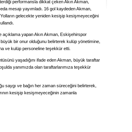
terdiği performansla dikkat çeken Akın Akman,
Seval
veda mesajı yayımladı. 16 gol kaydeden Akman,
e “Yolların gelecekte yeniden kesişip kesişmeyeceğini
Es Es’
ullandı.
te açıklama yapan Akın Akman, Eskişehirspor
 büyük bir onur olduğunu belirterek kulüp yönetimine,
Ahme
na ve kulüp personeline teşekkür etti.
Tepeba
üsünü yaşadığını ifade eden Akman, büyük taraftar
birliği
oşulda yanımızda olan taraftarlarımıza teşekkür
ulaşı
Fund
u saygı ve bağın her zaman süreceğini belirterek,
arının kesişip kesişmeyeceğinin zamanla
CHP’li
kazana
seçiml
Melt