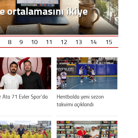
e ortalamasını ikiye
8
9
10
11
12
13
14
15
 Ata 71 Evler Spor'da
Hentbolda yeni sezon
takvimi açıklandı