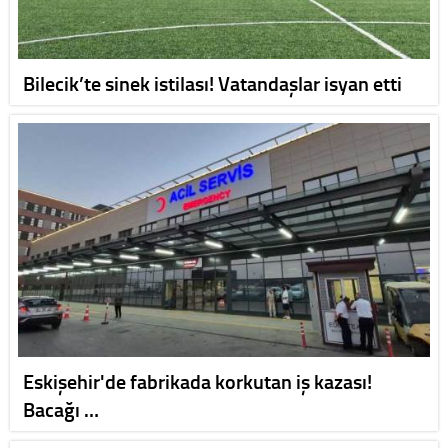
Bilecik’te sinek istilası! Vatandaşlar isyan etti
Eskişehir'de fabrikada korkutan iş kazası!
Bacağı …