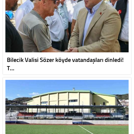
Bilecik Valisi Sözer köyde vatandaşları dinledi!
T…