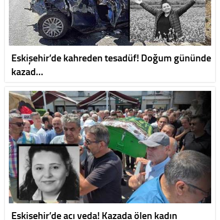
Eskişehir’de kahreden tesadüf! Doğum gününde
kazad…
Eskişehir’de acı veda! Kazada ölen kadın