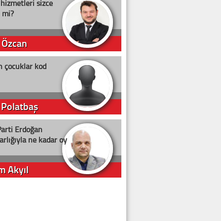
 hizmetleri sizce
i mi?
 Özcan
n çocuklar kod
 Polatbaş
arti Erdoğan
arlığıyla ne kadar oy
m Akyıl
iye ilgiliyiz!