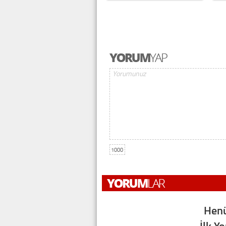
1000
Henü
İlk Y