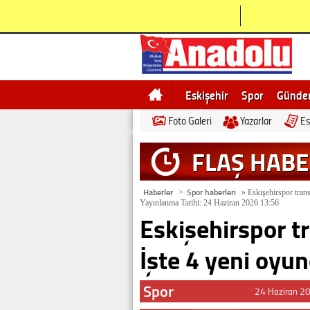
Eskişehir
Spor
Günd
Foto Galeri
Yazarlar
Es
Bilecik
Ne demek
Esk
FLAŞ HAB
Haberler
Spor haberleri
>
»
Eskişehirspor transf
Yayınlanma Tarihi: 24 Haziran 2026 13:56
Eskişehirspor tr
İşte 4 yeni oyu
Spor
24 Haziran 2