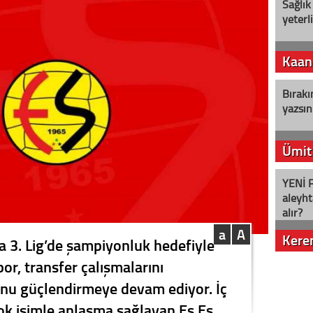
Sağlık
yeterl
Kaan
Bırakı
yazsın
Ümit
YENİ P
aleyht
alır?
a
A
Kere
3. Lig’de şampiyonluk hedefiyle
or, transfer çalışmalarını
Nostalj
unu güçlendirmeye devam ediyor. İç
çok isimle anlaşma sağlayan Es Es,