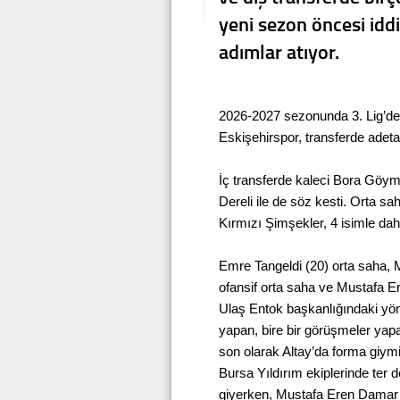
yeni sezon öncesi idd
adımlar atıyor.
2026-2027 sezonunda 3. Lig’de
Eskişehirspor, transferde adeta
İç transferde kaleci Bora Göym
Dereli ile de söz kesti. Orta s
Kırmızı Şimşekler, 4 isimle dah
Emre Tangeldi (20) orta saha,
ofansif orta saha ve Mustafa E
Ulaş Entok başkanlığındaki yönet
yapan, bire bir görüşmeler yapa
son olarak Altay’da forma giym
Bursa Yıldırım ekiplerinde ter 
giyerken, Mustafa Eren Damar g