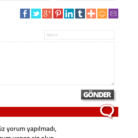
z yorum yapılmadı,
orum yapan siz olun...