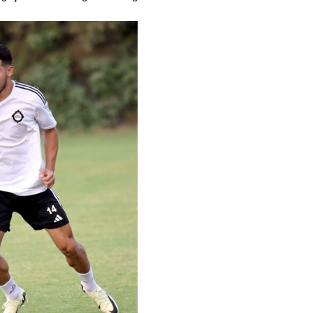
Gürha
Eskişe
Döne
Rifat
Sürdür
kültür
Konu
2023 y
bekliy
Tüli
Düşükl