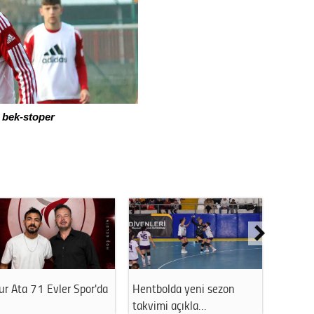
 bek-stoper
r Ata 71 Evler Spor'da
Hentbolda yeni sezon
THK Es
takvimi açıkla…
Başkan