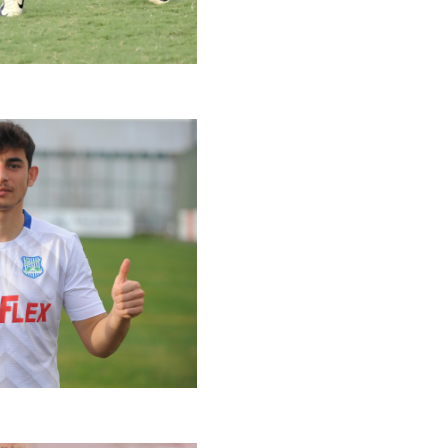
Op. D
Sağlığı
Uzm. 
Vatand
M. M
Hayır,
Seda