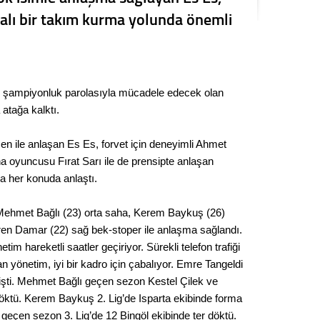
Seval
ialı bir takım kurma yolunda önemli
Es Es’
 şampiyonluk parolasıyla mücadele edecek olan
Ahme
 atağa kalktı.
Tepeba
en ile anlaşan Es Es, forvet için deneyimli Ahmet
birliği
aha oyuncusu Fırat Sarı ile de prensipte anlaşan
ulaşı
a her konuda anlaştı.
Fund
 Mehmet Bağlı (23) orta saha, Kerem Baykuş (26)
ren Damar (22) sağ bek-stoper ile anlaşma sağlandı.
CHP’li
kazana
im hareketli saatler geçiriyor. Sürekli telefon trafiği
seçiml
n yönetim, iyi bir kadro için çabalıyor. Emre Tangeldi
işti. Mehmet Bağlı geçen sezon Kestel Çilek ve
Melt
döktü. Kerem Baykuş 2. Lig’de Isparta ekibinde forma
eçen sezon 3. Lig’de 12 Bingöl ekibinde ter döktü.