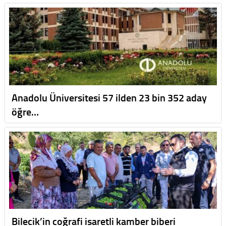
Anadolu Üniversitesi 57 ilden 23 bin 352 aday
öğre…
Bilecik’in coğrafi işaretli kamber biberi