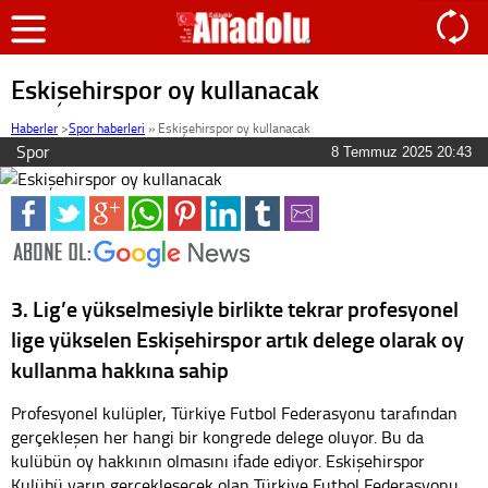
Eskişehirspor oy kullanacak
Haberler
>
Spor haberleri
»
Eskişehirspor oy kullanacak
Spor
8 Temmuz 2025 20:43
3. Lig’e yükselmesiyle birlikte tekrar profesyonel
lige yükselen Eskişehirspor artık delege olarak oy
kullanma hakkına sahip
Profesyonel kulüpler, Türkiye Futbol Federasyonu tarafından
gerçekleşen her hangi bir kongrede delege oluyor. Bu da
kulübün oy hakkının olmasını ifade ediyor. Eskişehirspor
Kulübü yarın gerçekleşecek olan Türkiye Futbol Federasyonu