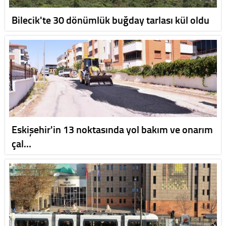
Bilecik'te 30 dönümlük buğday tarlası kül oldu
Eskişehir'in 13 noktasında yol bakım ve onarım
çal…