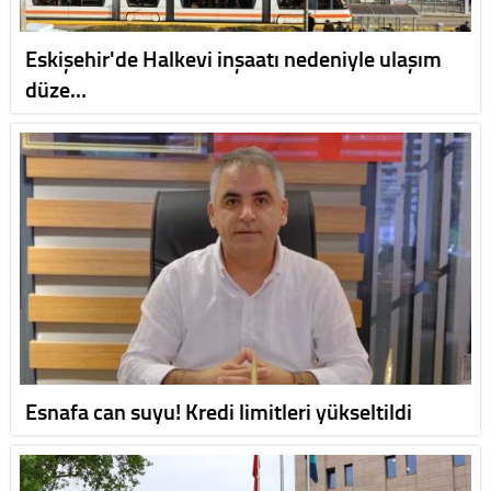
Eskişehir'de Halkevi inşaatı nedeniyle ulaşım
düze…
Esnafa can suyu! Kredi limitleri yükseltildi