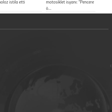
oloz istila etti
motosiklet isyanı: “Pencere
ö…
E