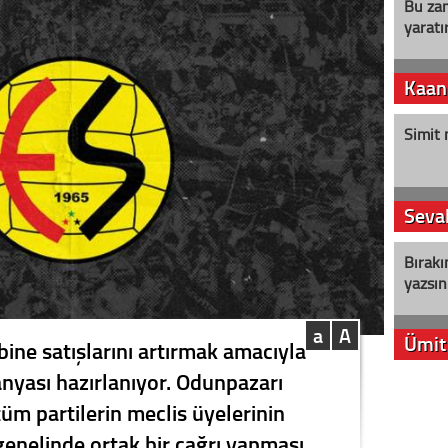
Bu zam
yaratır
Kaan
Simit 
Seval
Bırakı
yazsın
a
A
Ümit
ine satışlarını artırmak amacıyla
nyası hazırlanıyor. Odunpazarı
YENİ P
üm partilerin meclis üyelerinin
aleyht
alır?
enelinde ortak bir çağrı yapması