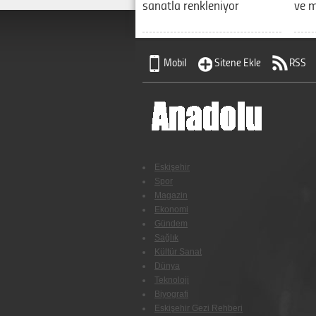
sanatla renkleniyor
ve m
Mobil
Sitene Ekle
RSS
Eskişehir
Spor
Magazin
Ekonomi
Gündem
Sağlık
Kültür Sanat
Dünya
Teknoloji
Biyografi
Eskişehir Gezi Rehberi