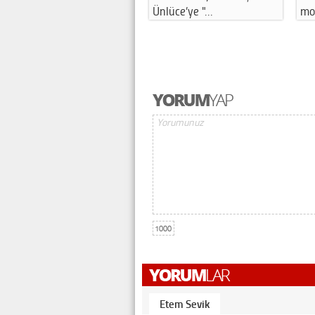
motosikle…
kutuları …
1000
Etem Sevik