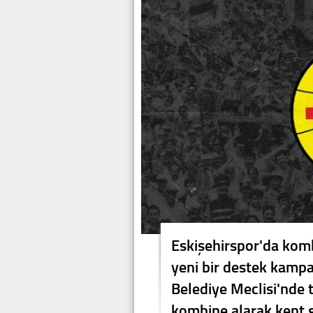
Eskişehirspor'da komb
yeni bir destek kampa
Belediye Meclisi'nde t
kombine alarak kent g