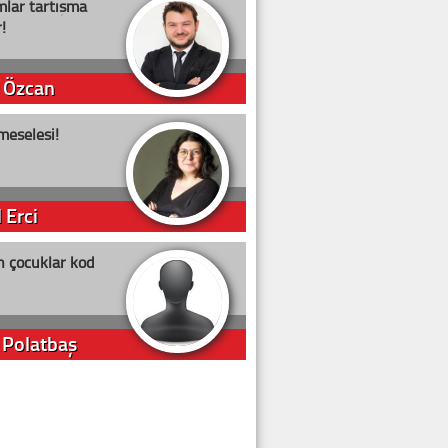
lar tartışma
!
 Özcan
meselesi!
 Erci
n çocuklar kod
 Polatbaş
arti Erdoğan
arlığıyla ne kadar oy