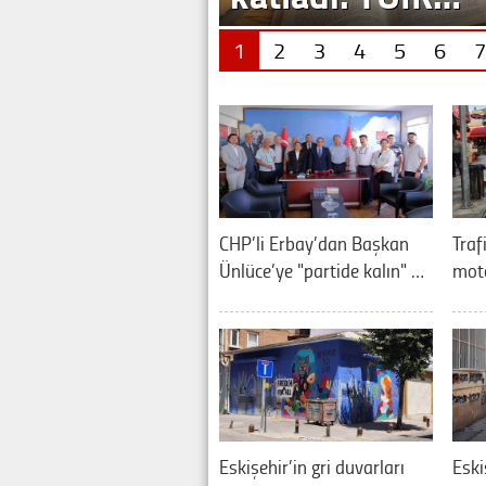
1
2
3
4
5
6
7
CHP’li Erbay’dan Başkan
Traf
Ünlüce’ye "partide kalın" …
moto
Eskişehir’in gri duvarları
Eski