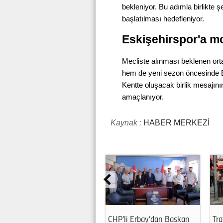
bekleniyor. Bu adımla birlikte 
başlatılması hedefleniyor.
Eskişehirspor'a m
Mecliste alınması beklenen ort
hem de yeni sezon öncesinde E
Kentte oluşacak birlik mesajının,
amaçlanıyor.
Kaynak :
HABER MERKEZİ
n
Trafiğe kapalı caddelerde
SMA'lı çocuklar için umut