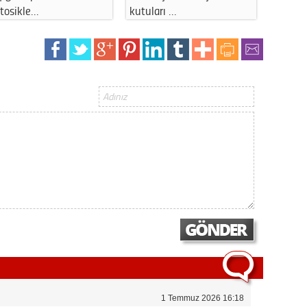
sanatla …
ve moloz…
Op. D
Sağlığı
Uzm. 
Vatand
M. M
Hayır,
Seda
1 Temmuz 2026 16:18