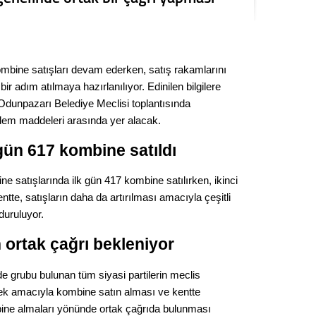
Kere
Es Es’
mbine satışları devam ederken, satış rakamlarını
ir adım atılmaya hazırlanılıyor. Edinilen bilgilere
Ahme
 Odunpazarı Belediye Meclisi toplantısında
dem maddeleri arasında yer alacak.
Tepeba
 gün 617 kombine satıldı
birliği
ulaşı
 satışlarında ilk gün 417 kombine satılırken, ikinci
Fund
tte, satışların daha da artırılması amacıyla çeşitli
duruluyor.
CHP’li
 ortak çağrı bekleniyor
kazana
seçiml
e grubu bulunan tüm siyasi partilerin meclis
Melt
tek amacıyla kombine satın alması ve kentte
ne almaları yönünde ortak çağrıda bulunması