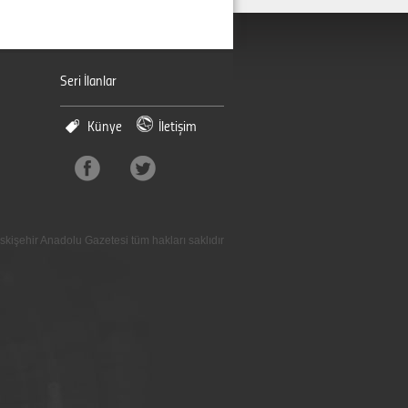
Seri İlanlar
Künye
İletişim
skişehir Anadolu Gazetesi tüm hakları saklıdır