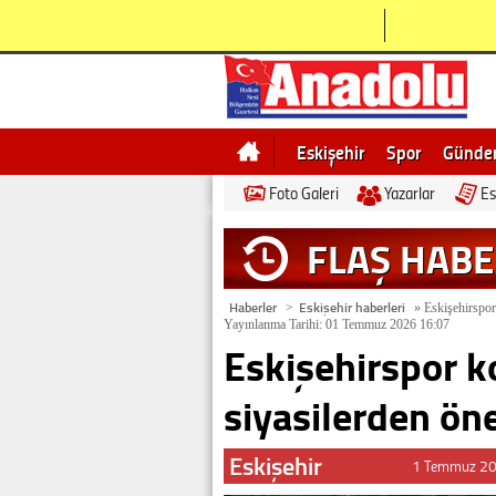
Eskişehir
Spor
Günd
Foto Galeri
Yazarlar
Es
Bilecik
Ne demek
Esk
FLAŞ HAB
Haberler
Eskişehir haberleri
>
»
Eskişehirspor 
Yayınlanma Tarihi: 01 Temmuz 2026 16:07
Eskişehirspor k
siyasilerden ön
Eskişehir
1 Temmuz 20