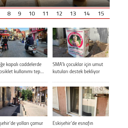
8
9
10
11
12
13
14
15
iğe kapalı caddelerde
SMA'lı çocuklar için umut
siklet kullanımı tep…
kutuları destek bekliyor
şehir’de yolları çamur
Eskişehir’de esnafın