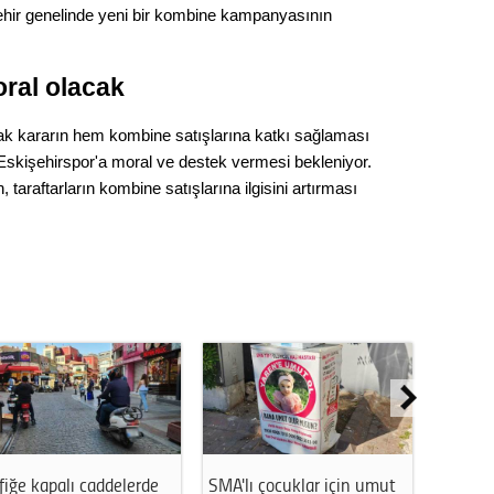
Gürha
şehir genelinde yeni bir kombine kampanyasının
Eskişe
Döne
oral olacak
Rifat
ak kararın hem kombine satışlarına katkı sağlaması
Sürdür
skişehirspor'a moral ve destek vermesi bekleniyor.
kültür
 taraftarların kombine satışlarına ilgisini artırması
Konu
2023 y
bekliy
Tüli
Düşükl
Eskişehir’in gri duvarları
Eskişehir’de yolları çamur