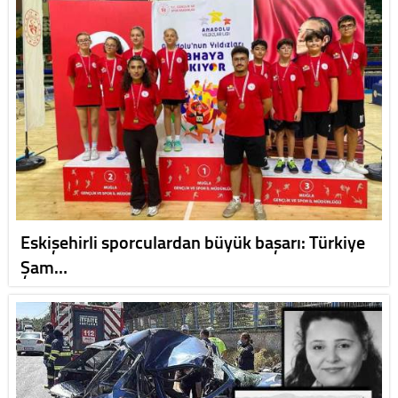
Eskişehirli sporculardan büyük başarı: Türkiye
Şam…