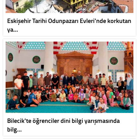
Eskişehir Tarihi Odunpazarı Evleri'nde korkutan
ya…
Bilecik'te öğrenciler dini bilgi yarışmasında
bilg…