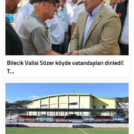
Bilecik Valisi Sözer köyde vatandaşları dinledi!
T…