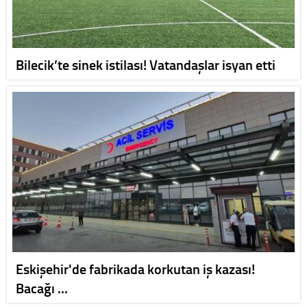
Bilecik’te sinek istilası! Vatandaşlar isyan etti
Eskişehir'de fabrikada korkutan iş kazası!
Bacağı …