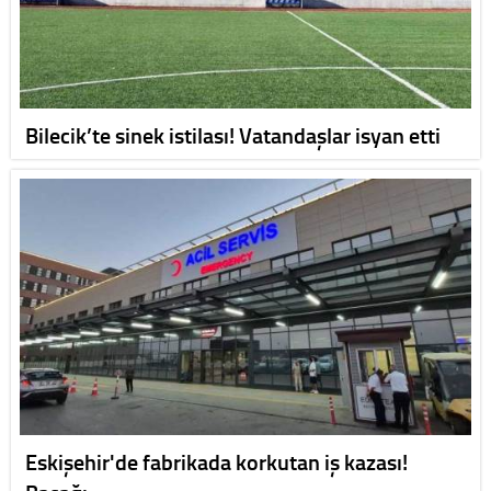
Bilecik’te sinek istilası! Vatandaşlar isyan etti
Eskişehir'de fabrikada korkutan iş kazası!