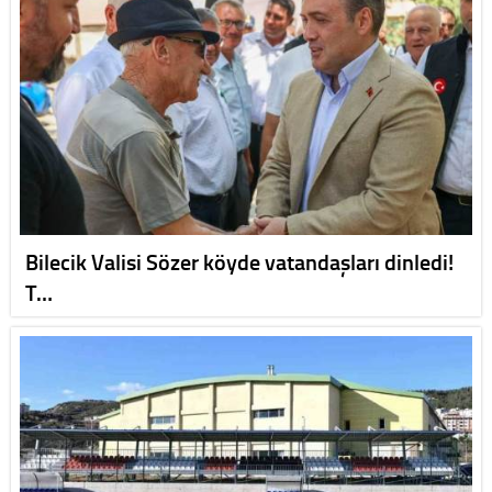
Bilecik Valisi Sözer köyde vatandaşları dinledi!
T…