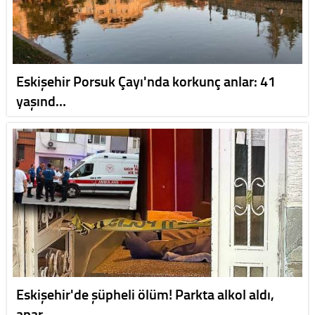
Eskişehir Porsuk Çayı'nda korkunç anlar: 41
yaşınd…
Eskişehir'de şüpheli ölüm! Parkta alkol aldı,
apar…