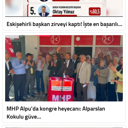
Eskişehirli başkan zirveyi kaptı! İşte en başarılı…
MHP Alpu'da kongre heyecanı: Alparslan
Kokulu güve…