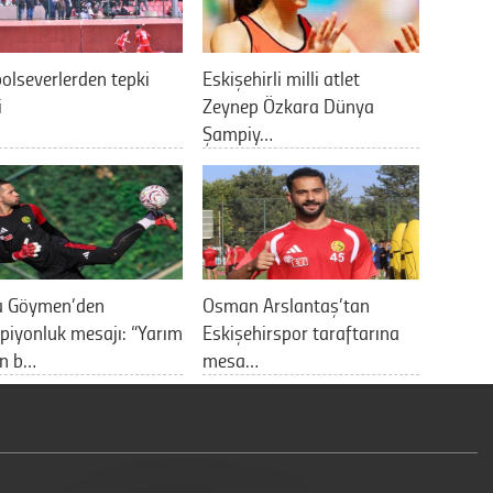
olseverlerden tepki
Eskişehirli milli atlet
i
Zeynep Özkara Dünya
Şampiy…
a Göymen’den
Osman Arslantaş’tan
iyonluk mesajı: “Yarım
Eskişehirspor taraftarına
an b…
mesa…