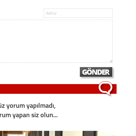
Op. D
Sağlığı
Uzm. 
Vatand
M. M
Hayır,
z yorum yapılmadı,
orum yapan siz olun...
Seda