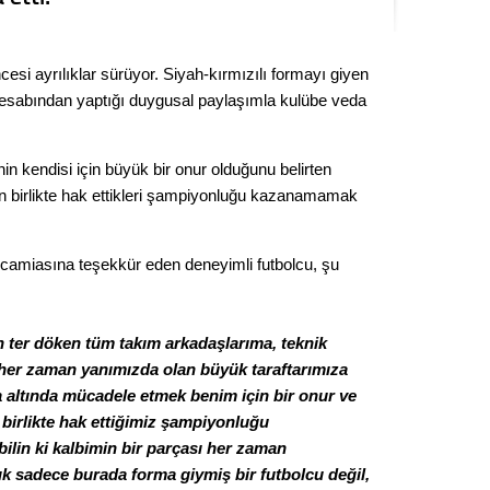
Kere
esi ayrılıklar sürüyor. Siyah-kırmızılı formayı giyen
Es Es’
sabından yaptığı duygusal paylaşımla kulübe veda
Ahme
n kendisi için büyük bir onur olduğunu belirten
birlikte hak ettikleri şampiyonluğu kazanamamak
Tepeba
birliği
ulaşı
camiasına teşekkür eden deneyimli futbolcu, şu
Fund
 ter döken tüm takım arkadaşlarıma, teknik
CHP’li
e her zaman yanımızda olan büyük taraftarımıza
kazana
 altında mücadele etmek benim için bir onur ve
seçiml
irlikte hak ettiğimiz şampiyonluğu
Melt
lin ki kalbimin bir parçası her zaman
ık sadece burada forma giymiş bir futbolcu değil,