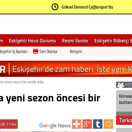
Futbolseverlerden tepki geldi
MHP İl Başkanı Sezer ve ETO Başkanı Gü
Eskişehir Tarihi Odunpazarı Evleri'nde 
Bilecik'te öğrenciler dini bilgi yarışması
Bilecik’te özel ihtiyaçlı gençlerin el emeğ
Bilecik Valisi Sözer köyde vatandaşları d
Bilecik’te sinek istilası! Vatandaşlar isyan
Eskişehir'de fabrikada korkutan iş kaza
ABD’den Eskişehir’e geldi: Sağlık hizmet
Eskişehir’de mevsimlik tarım işçilerinin 
Eskişehirli milli atlet Zeynep Özkara D
Cengiz Topel şehadet yıldönümünde anıld
Eskişehirli sporculardan büyük başarı:
Eskişehir’de kahreden tesadüf! Doğu
Eskişehir’de acı veda! Kazada ölen kadı
em
Eskişehir Hava Durumu
Resmi İlanlar
Eskişehir Nöbetçi 
kişehir İş İlanları
Seri İlanlar
İletişim
işehir Gezi Rehberi
ER
Eskişehir'de zam haberi: İşte yen
ni sezon öncesi bir ayrılık daha
YA
a yeni sezon öncesi bir
Kimse
butlan
Tark
26 11:04
ABONE OL: