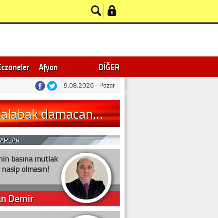
Üye Girişi
ler bir aray…
korkutan ya…
nda bilg…
i göz d…
inledi! T…
 etti
sı! Bacağı …
ini görünc…
çocukları…
ünya Şampiy…
ı! Vali Yıl…
 Türkiye Şam…
m gününde kazad…
n gözyaşlar…
Eczaneler
Afyon
DİĞER
9.08.2026 - Pazar
i Kalabak damacan…
ZARLAR
nin başına mutlak
 nasip olmasın!
an Demir