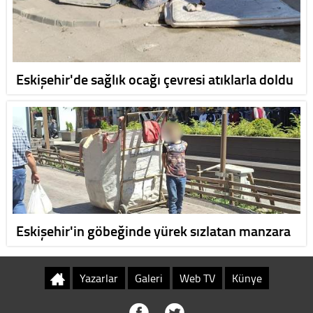
Eskişehir'de sağlık ocağı çevresi atıklarla doldu
Eskişehir'in göbeğinde yürek sızlatan manzara
Yazarlar
Galeri
Web TV
Künye