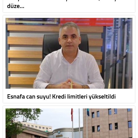
düze…
Esnafa can suyu! Kredi limitleri yükseltildi