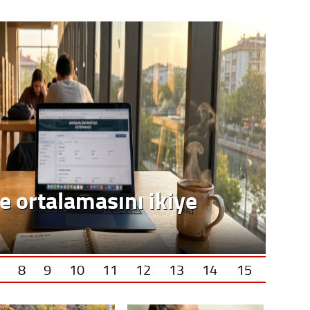
e ortalamasını ikiye
8
9
10
11
12
13
14
15