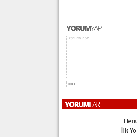
1000
Henü
İlk Y