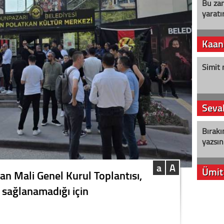
Bu zam
yaratır
Kaan
Simit 
Seval
Bırakı
yazsın
a
A
Ümit
an Mali Genel Kurul Toplantısı,
ı sağlanamadığı için
YENİ P
aleyht
alır?