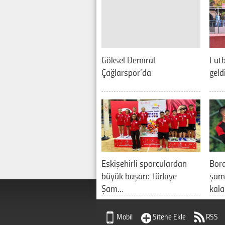
Göksel Demiral
Futb
Çağlarspor’da
geld
Eskişehirli sporculardan
Bor
büyük başarı: Türkiye
şamp
Şam…
kal
Mobil
Sitene Ekle
RSS