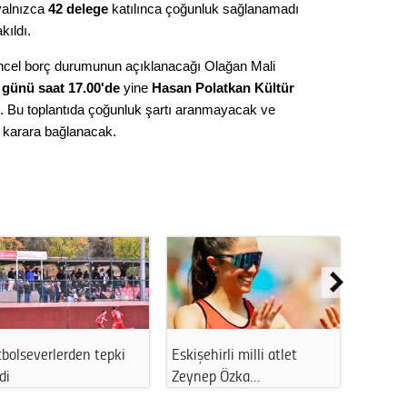
Gürha
yalnızca
42 delege
katılınca çoğunluk sağlanamadı
Eskişe
akıldı.
Döne
ncel borç durumunun açıklanacağı Olağan Mali
Rifat
ünü saat 17.00'de
yine
Hasan Polatkan Kültür
k. Bu toplantıda çoğunluk şartı aranmayacak ve
Sürdür
 karara bağlanacak.
kültür
Konu
2023 y
bekliy
Tüli
bolseverlerden tepki
Eskişehirli milli atlet
Eskişeh
Düşükl
di
Zeynep Özka…
büyük 