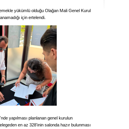
Kere
nlemekle yükümlü olduğu Olağan Mali Genel Kurul
lanamadığı için ertelendi.
Es Es’
Ahme
Tepeba
birliği
ulaşı
Fund
CHP’li
kazana
seçiml
Melt
'nde yapılması planlanan genel kurulun
 delegeden en az 328'inin salonda hazır bulunması