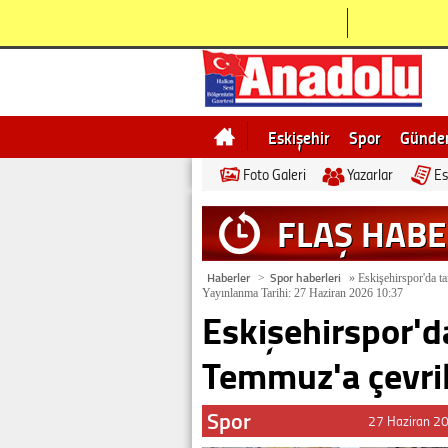
Eskişehir
Spor
Günd
Foto Galeri
Yazarlar
Es
Bilecik
Ne demek
Esk
FLAŞ HAB
Haberler
Spor haberleri
>
»
Eskişehirspor'da ta
Yayınlanma Tarihi: 27 Haziran 2026 10:37
Eskişehirspor'da
Temmuz'a çevri
Spor
27 Haziran 2