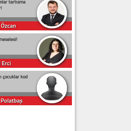
lar tartışma
!
 Özcan
meselesi!
 Erci
n çocuklar kod
 Polatbaş
arti Erdoğan
arlığıyla ne kadar oy