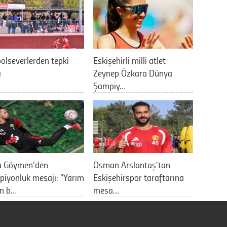
olseverlerden tepki
Eskişehirli milli atlet
i
Zeynep Özkara Dünya
Şampiy…
a Göymen’den
Osman Arslantaş’tan
iyonluk mesajı: “Yarım
Eskişehirspor taraftarına
an b…
mesa…