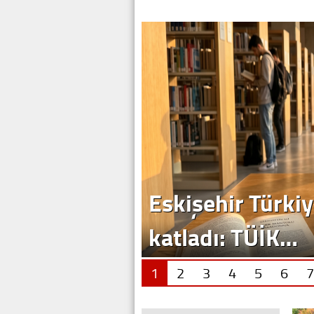
Eskişehir Türkiy
katladı: TÜİK…
1
2
3
4
5
6
7