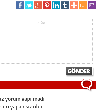
Op. D
Sağlığı
Uzm. 
Vatand
M. M
Hayır,
z yorum yapılmadı,
Seda
orum yapan siz olun...