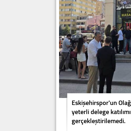
Eskişehirspor'un Olağ
yeterli delege katılım
gerçekleştirilemedi.