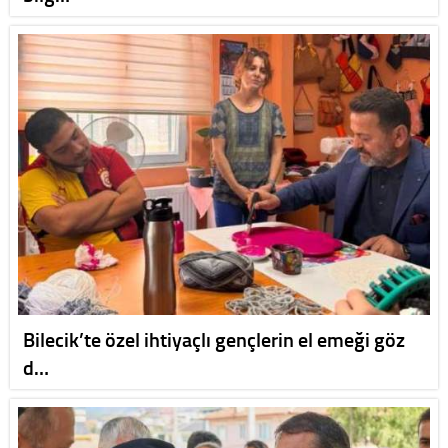
Bilecik’te özel ihtiyaçlı gençlerin el emeği göz
d…