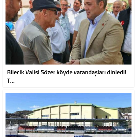
Bilecik Valisi Sözer köyde vatandaşları dinledi!
T…