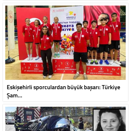
Eskişehirli sporculardan büyük başarı: Türkiye
Şam…