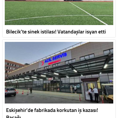
Bilecik’te sinek istilası! Vatandaşlar isyan etti
Eskişehir'de fabrikada korkutan iş kazası!
Bacağı …