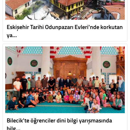
Eskişehir Tarihi Odunpazarı Evleri'nde korkutan
ya…
Bilecik'te öğrenciler dini bilgi yarışmasında
bilg…