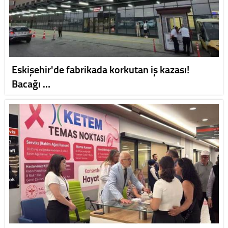
Eskişehir'de fabrikada korkutan iş kazası!
Bacağı …