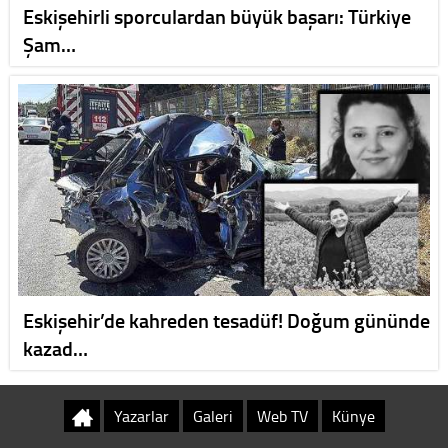
Eskişehirli sporculardan büyük başarı: Türkiye
Şam…
Eskişehir’de kahreden tesadüf! Doğum gününde
kazad…
Yazarlar
Galeri
Web TV
Künye