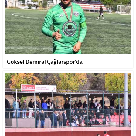
Göksel Demiral Çağlarspor’da