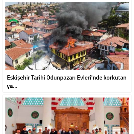
Eskişehir Tarihi Odunpazarı Evleri'nde korkutan
ya…