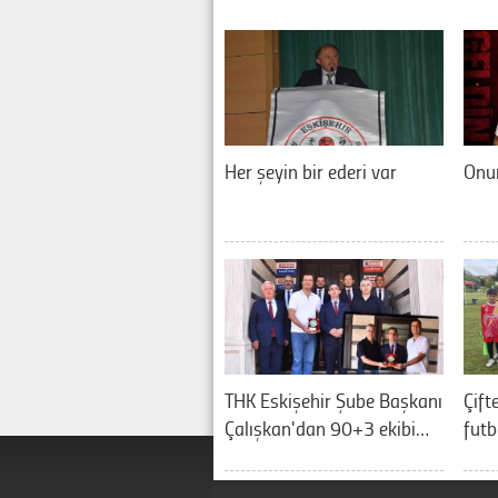
Her şeyin bir ederi var
Onur
THK Eskişehir Şube Başkanı
Çift
Çalışkan'dan 90+3 ekibi…
futb