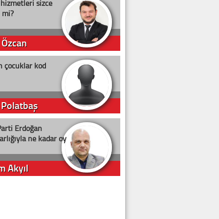
 hizmetleri sizce
i mi?
 Özcan
n çocuklar kod
 Polatbaş
arti Erdoğan
arlığıyla ne kadar oy
m Akyıl
iye ilgiliyiz!