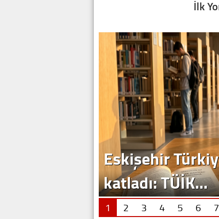
İlk Y
1
2
3
4
5
6
7