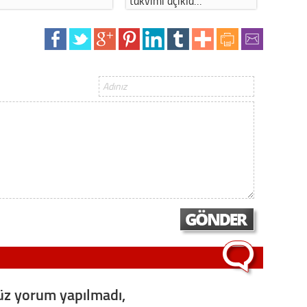
takvimi açıkla…
Başkanı Çalışkan…
Gürha
Eskişe
Döne
Rifat
Sürdür
kültür
Konu
2023 y
bekliy
Tüli
Düşükl
z yorum yapılmadı,