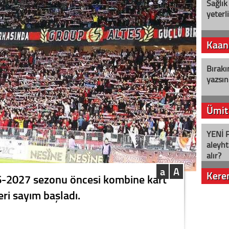
Sağlık
yeterl
Kaan
Bırakı
yazsın
Ümit
YENİ P
aleyht
alır?
a
A
Kere
6-2027 sezonu öncesi kombine kart
geri sayım başladı.
Nostalj