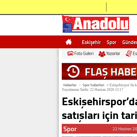
Eskişehir
Spor
Günd
Foto Galeri
Yazarlar
Es
Bilecik
Ne demek
Esk
FLAŞ HAB
Haberler
Spor haberleri
>
»
Eskişehirspor’da kom
Yayınlanma Tarihi: 22 Haziran 2026 13:17
Eskişehirspor’d
satışları için tar
Spor
22 Haziran 2