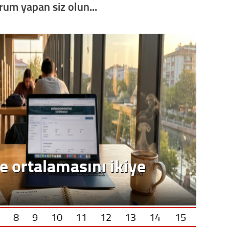
orum yapan siz olun...
Op. D
Sağlığı
Uzm. 
Vatand
M. M
Hayır,
Seda
8
9
10
11
12
13
14
15