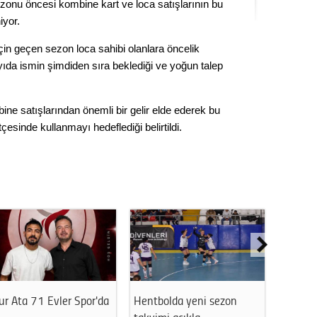
onu öncesi kombine kart ve loca satışlarının bu
Seval
iyor.
Es Es’
için geçen sezon loca sahibi olanlara öncelik
yıda ismin şimdiden sıra beklediği ve yoğun talep
Ahme
ne satışlarından önemli bir gelir elde ederek bu
esinde kullanmayı hedeflediği belirtildi.
Tepeba
birliği
ulaşı
Fund
CHP’li
kazana
seçiml
Melt
Hentbolda yeni sezon
THK Eskişehir Şube