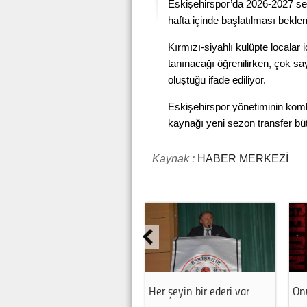
Eskişehirspor’da 2026-2027 sez
hafta içinde başlatılması beklen
Kırmızı-siyahlı kulüpte localar 
tanınacağı öğrenilirken, çok sa
oluştuğu ifade ediliyor.
Eskişehirspor yönetiminin kombi
kaynağı yeni sezon transfer bütç
Kaynak :
HABER MERKEZİ
Her şeyin bir ederi var
Onur Ata 71 Evler Spor'da