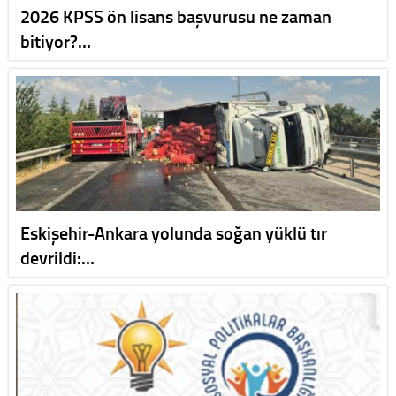
2026 KPSS ön lisans başvurusu ne zaman
bitiyor?…
Eskişehir-Ankara yolunda soğan yüklü tır
devrildi:…