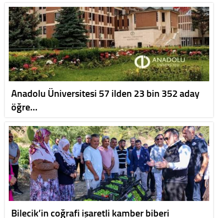
Anadolu Üniversitesi 57 ilden 23 bin 352 aday
öğre…
Bilecik’in coğrafi işaretli kamber biberi