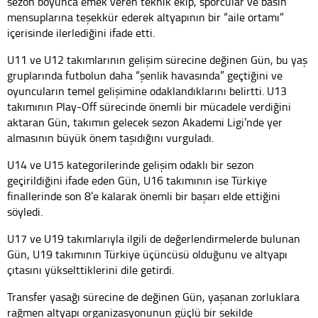
sezon boyunca emek veren teknik ekip, sporcular ve basın
mensuplarına teşekkür ederek altyapının bir “aile ortamı”
içerisinde ilerlediğini ifade etti.
U11 ve U12 takımlarının gelişim sürecine değinen Gün, bu yaş
gruplarında futbolun daha “şenlik havasında” geçtiğini ve
oyuncuların temel gelişimine odaklandıklarını belirtti. U13
takımının Play-Off sürecinde önemli bir mücadele verdiğini
aktaran Gün, takımın gelecek sezon Akademi Ligi’nde yer
almasının büyük önem taşıdığını vurguladı.
U14 ve U15 kategorilerinde gelişim odaklı bir sezon
geçirildiğini ifade eden Gün, U16 takımının ise Türkiye
finallerinde son 8’e kalarak önemli bir başarı elde ettiğini
söyledi.
U17 ve U19 takımlarıyla ilgili de değerlendirmelerde bulunan
Gün, U19 takımının Türkiye üçüncüsü olduğunu ve altyapı
çıtasını yükselttiklerini dile getirdi.
Transfer yasağı sürecine de değinen Gün, yaşanan zorluklara
rağmen altyapı organizasyonunun güçlü bir şekilde