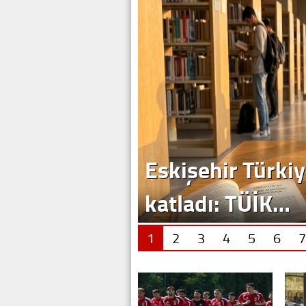
Eskişehir Türkiy
katladı: TÜİK…
1
2
3
4
5
6
7