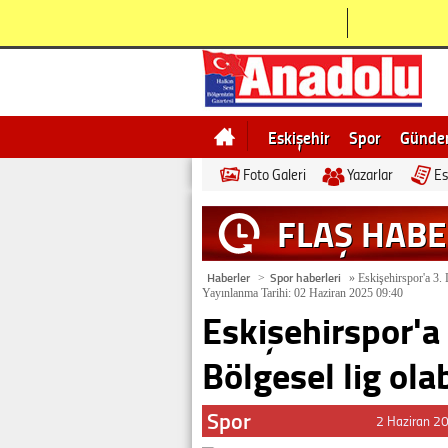
Eskişehir
Spor
Günd
Foto Galeri
Yazarlar
Es
Bilecik
Ne demek
Esk
FLAŞ HAB
Haberler
Spor haberleri
>
»
Eskişehirspor'a 3. L
Yayınlanma Tarihi: 02 Haziran 2025 09:40
Eskişehirspor'a 
Bölgesel lig olab
Spor
2 Haziran 2