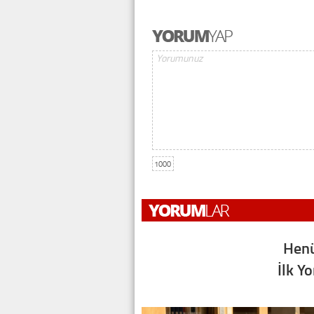
1000
Henü
İlk Y