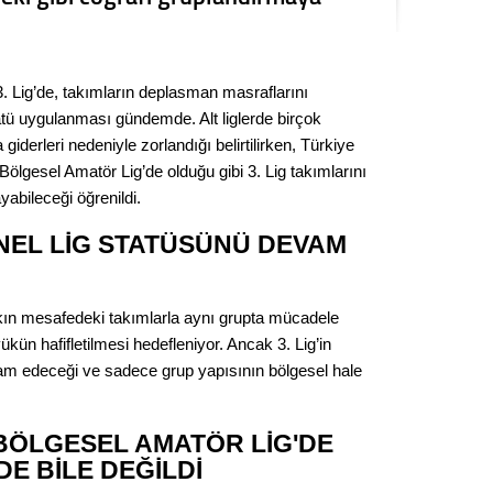
Seval
Es Es’
3. Lig’de, takımların deplasman masraflarını
atü uygulanması gündemde. Alt liglerde birçok
derleri nedeniyle zorlandığı belirtilirken, Türkiye
Ahme
lgesel Amatör Lig’de olduğu gibi 3. Lig takımlarını
yabileceği öğrenildi.
Tepeba
birliği
ONEL LİG STATÜSÜNÜ DEVAM
ulaşı
Fund
kın mesafedeki takımlarla aynı grupta mücadele
ün hafifletilmesi hedefleniyor. Ancak 3. Lig’in
CHP’li
am edeceği ve sadece grup yapısının bölgesel hale
kazana
seçiml
BÖLGESEL AMATÖR LİG'DE
Melt
E BİLE DEĞİLDİ