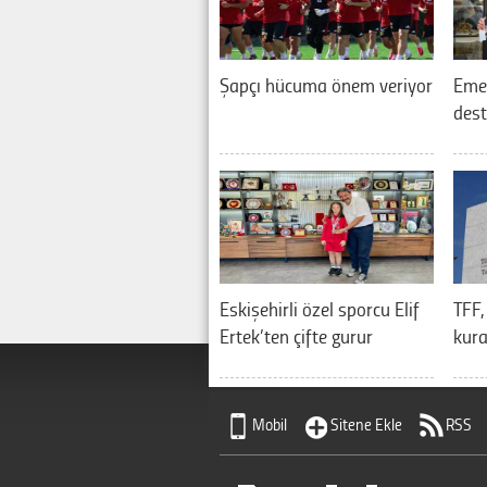
Şapçı hücuma önem veriyor
Eme
dest
Eskişehirli özel sporcu Elif
TFF,
Ertek’ten çifte gurur
kura
Mobil
Sitene Ekle
RSS