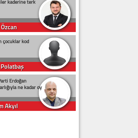
ler kaderine terk
 Özcan
n çocuklar kod
 Polatbaş
arti Erdoğan
arlığıyla ne kadar oy
m Akyıl
iye ilgiliyiz!