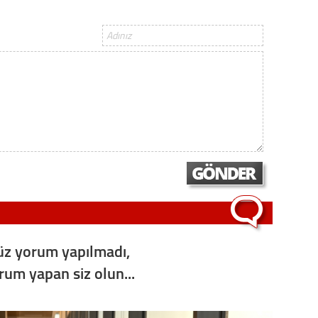
Op. D
Sağlığı
Uzm. 
Vatand
M. M
Hayır,
z yorum yapılmadı,
orum yapan siz olun...
Seda