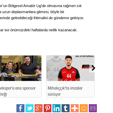
Gürha
or’un Bölgesel Amatör Lig’de olmasına rağmen sık
Eskişe
Döne
a uzun deplasmanlara gitmesi, böyle bir
rinde getirebileceği ihtimalini de gündeme getiriyor.
Rifat
ar ise önümüzdeki haftalarda netlik kazanacak.
Sürdür
kültür
Konu
2023 y
bekliy
Tüli
ekspor’a ana sponsor
Mihalıççık'ta imzalar
Eskişeh
teği
sürüyor
Ertek’…
Düşükl