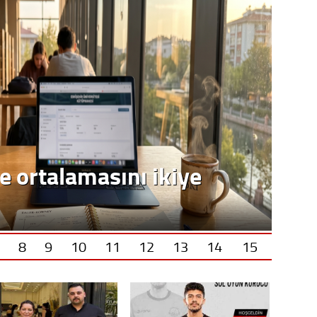
e ortalamasını ikiye
8
9
10
11
12
13
14
15