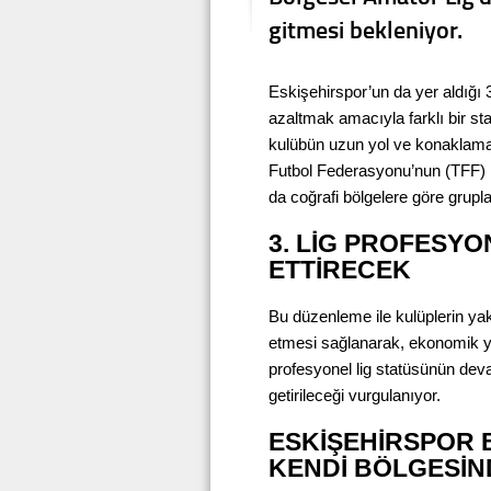
gitmesi bekleniyor.
Eskişehirspor’un da yer aldığı 
azaltmak amacıyla farklı bir st
kulübün uzun yol ve konaklama gi
Futbol Federasyonu’nun (TFF) Bö
da coğrafi bölgelere göre grupla
3. LİG PROFESY
ETTİRECEK
Bu düzenleme ile kulüplerin ya
etmesi sağlanarak, ekonomik yük
profesyonel lig statüsünün dev
getirileceği vurgulanıyor.
ESKİŞEHİRSPOR 
KENDİ BÖLGESİND