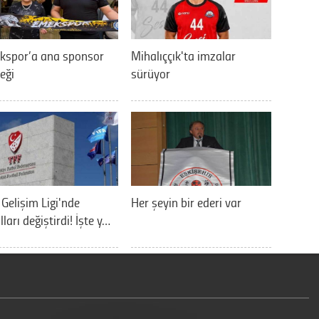
kspor’a ana sponsor
Mihalıççık'ta imzalar
eği
sürüyor
 Gelişim Ligi'nde
Her şeyin bir ederi var
lları değiştirdi! İşte y…