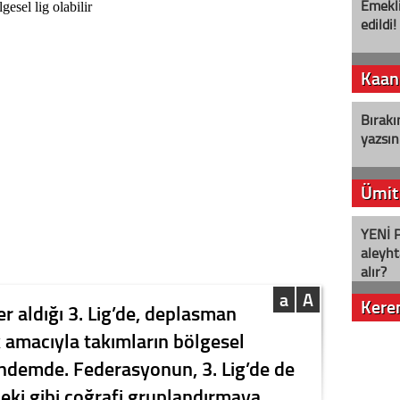
Emekli
edildi!
Kaan
Bırakı
yazsın
Ümit
YENİ P
aleyht
alır?
a
A
Kere
r aldığı 3. Lig’de, deplasman
 amacıyla takımların bölgesel
Nostalj
ündemde. Federasyonun, 3. Lig’de de
eki gibi coğrafi gruplandırmaya