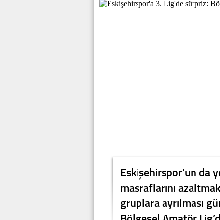
Eskişehirspor'un da ye
masraflarını azaltmak
gruplara ayrılması g
Bölgesel Amatör Lig’d