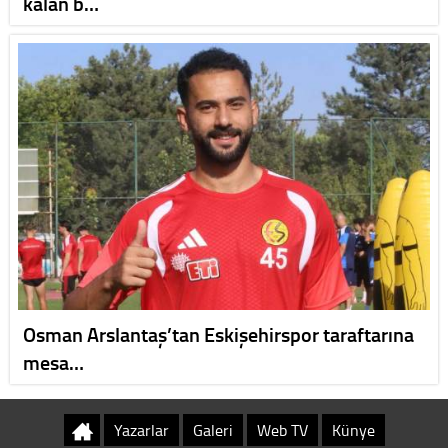
kalan b…
Osman Arslantaş’tan Eskişehirspor taraftarına
mesa…
Yazarlar
Galeri
Web TV
Künye