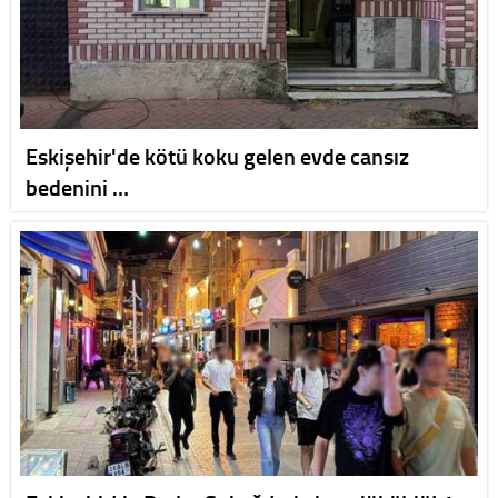
Eskişehir'de kötü koku gelen evde cansız
bedenini …