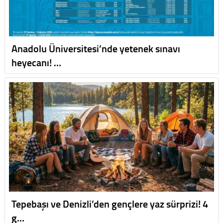
Anadolu Üniversitesi’nde yetenek sınavı
heyecanı! …
Tepebaşı ve Denizli’den gençlere yaz sürprizi! 4
g…