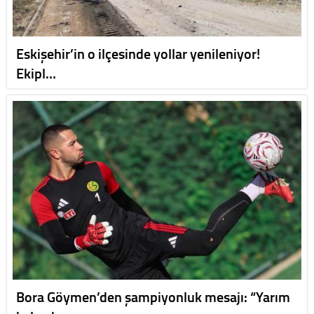
Eskişehir’in o ilçesinde yollar yenileniyor!
Ekipl…
Bora Göymen’den şampiyonluk mesajı: “Yarım