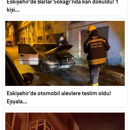
Eskişehir’de Barlar Sokağı’nda kan döküldü! 1
kişi…
Eskişehir’de otomobil alevlere teslim oldu!
Eşyala…