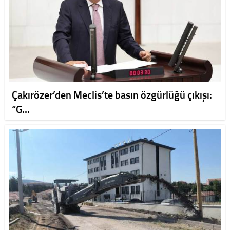
Çakırözer’den Meclis’te basın özgürlüğü çıkışı:
“G…