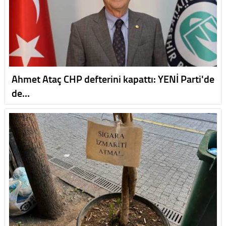
Ahmet Ataç CHP defterini kapattı: YENİ Parti'de
de…