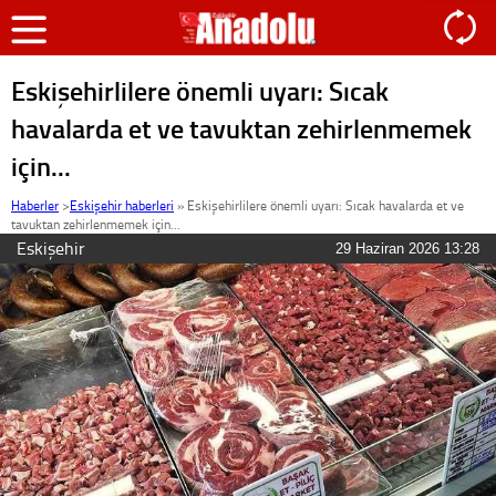
Eskişehirlilere önemli uyarı: Sıcak
havalarda et ve tavuktan zehirlenmemek
için...
Haberler
>
Eskişehir haberleri
»
Eskişehirlilere önemli uyarı: Sıcak havalarda et ve
tavuktan zehirlenmemek için...
Eskişehir
29 Haziran 2026 13:28