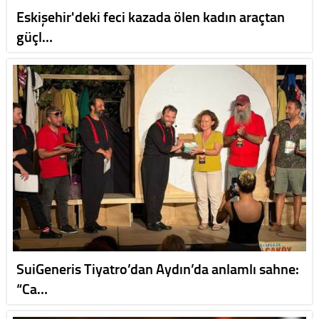
Eskişehir'deki feci kazada ölen kadın araçtan
güçl…
SuiGeneris Tiyatro’dan Aydın’da anlamlı sahne:
“Ca…