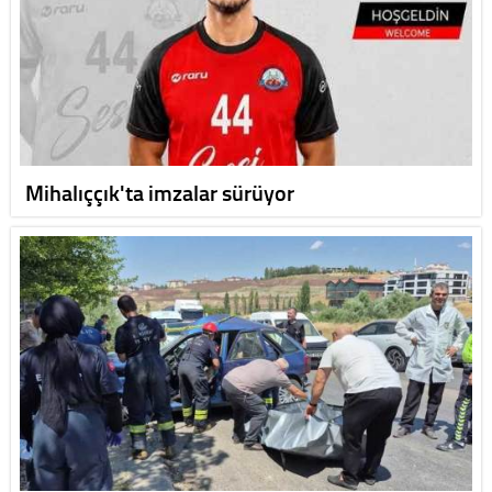
Mihalıççık'ta imzalar sürüyor