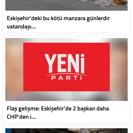
Eskişehir'deki bu kötü manzara günlerdir
vatandaşı…
Flaş gelişme: Eskişehir'de 2 başkan daha
CHP'den i…