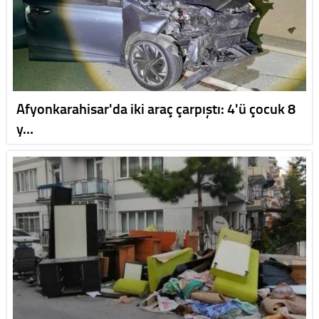
Afyonkarahisar'da iki araç çarpıştı: 4'ü çocuk 8
y…