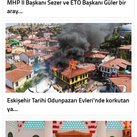
MHP İl Başkanı Sezer ve ETO Başkanı Güler bir
aray…
Eskişehir Tarihi Odunpazarı Evleri'nde korkutan
ya…