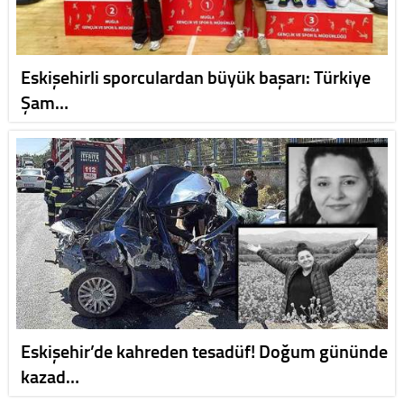
Eskişehirli sporculardan büyük başarı: Türkiye
Şam…
Eskişehir’de kahreden tesadüf! Doğum gününde
kazad…