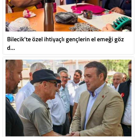
Bilecik’te özel ihtiyaçlı gençlerin el emeği göz
d…