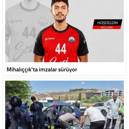
Mihalıççık'ta imzalar sürüyor