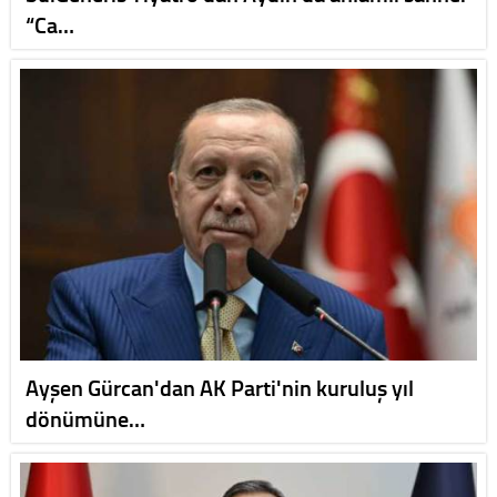
“Ca…
Ayşen Gürcan'dan AK Parti'nin kuruluş yıl
dönümüne…