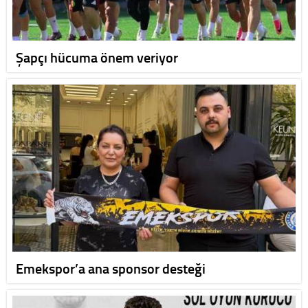
Şapçı hücuma önem veriyor
Emekspor’a ana sponsor desteği