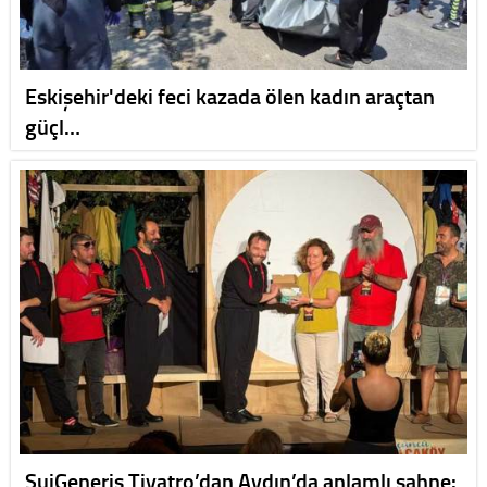
Eskişehir'deki feci kazada ölen kadın araçtan
güçl…
SuiGeneris Tiyatro’dan Aydın’da anlamlı sahne: