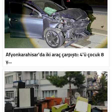
Afyonkarahisar'da iki araç çarpıştı: 4'ü çocuk 8
y…