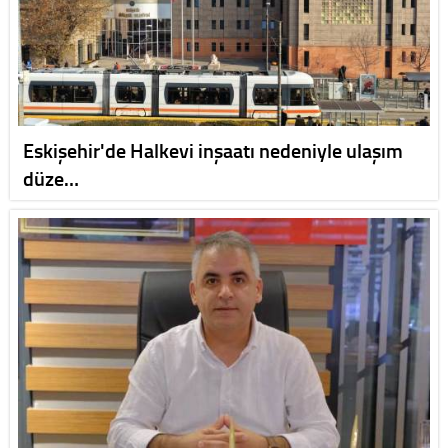
Eskişehir'de Halkevi inşaatı nedeniyle ulaşım
düze…