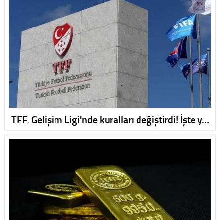
TFF, Gelişim Ligi'nde kuralları değiştirdi! İşte y…