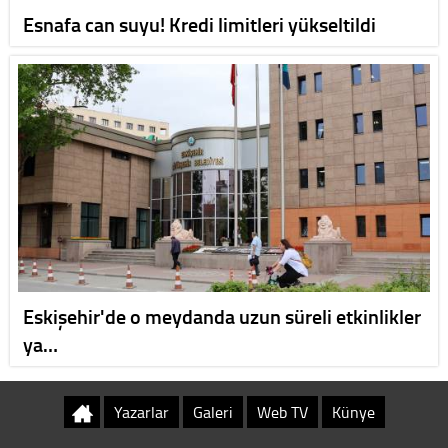
Esnafa can suyu! Kredi limitleri yükseltildi
Eskişehir'de o meydanda uzun süreli etkinlikler
ya…
Yazarlar
Galeri
Web TV
Künye