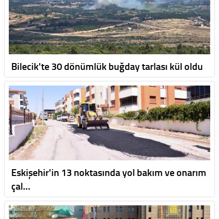
Bilecik'te 30 dönümlük buğday tarlası kül oldu
Eskişehir'in 13 noktasında yol bakım ve onarım
çal…