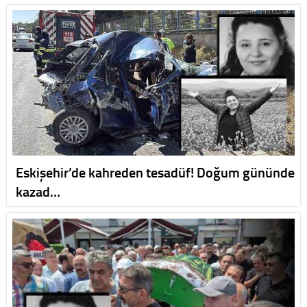
Eskişehir’de kahreden tesadüf! Doğum gününde
kazad…