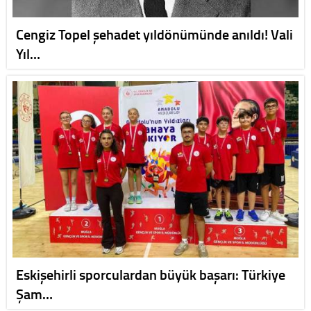
Cengiz Topel şehadet yıldönümünde anıldı! Vali
Yıl…
Eskişehirli sporculardan büyük başarı: Türkiye
Şam…