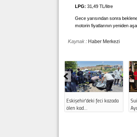
LPG:
31,49 TL/litre
Gece yarısından sonra beklene
motorin fiyatlarının yeniden aş
Kaynak :
Haber Merkezi
Ayşen Gürcan'dan AK
Ahmet Ataç CHP defterini
Parti'nin kurul…
kapattı: Y…