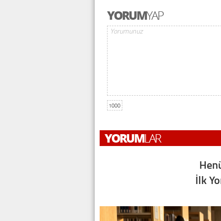
1000
Henü
İlk Y