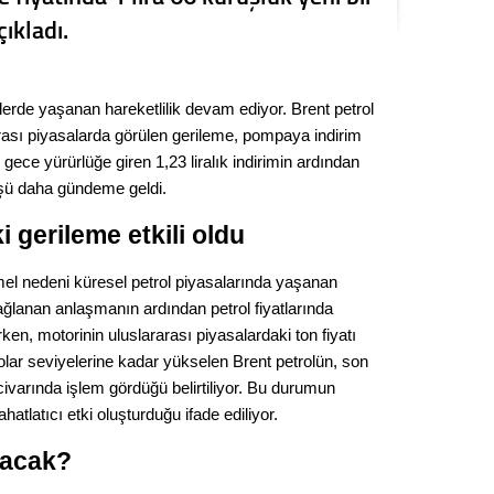
Kere
çıkladı.
Es Es’
erde yaşanan hareketlilik devam ediyor. Brent petrol
arası piyasalarda görülen gerileme, pompaya indirim
Ahme
ece yürürlüğe giren 1,23 liralık indirimin ardından
şüşü daha gündeme geldi.
Tepeba
i gerileme etkili oldu
birliği
ulaşı
mel nedeni küresel petrol piyasalarında yaşanan
Fund
ağlanan anlaşmanın ardından petrol fiyatlarında
en, motorinin uluslararası piyasalardaki ton fiyatı
CHP’li
dolar seviyelerine kadar yükselen Brent petrolün, son
kazana
civarında işlem gördüğü belirtiliyor. Bu durumun
seçiml
ahatlatıcı etki oluşturduğu ifade ediliyor.
Melt
lacak?