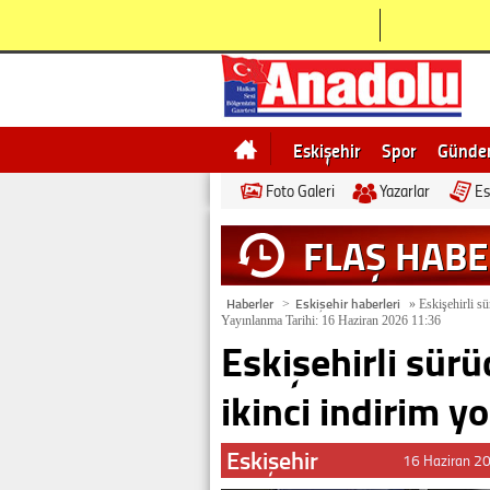
Eskişehir
Spor
Günd
Foto Galeri
Yazarlar
Es
Bilecik
Ne demek
Esk
FLAŞ HAB
Haberler
Eskişehir haberleri
>
»
Eskişehirli sü
Yayınlanma Tarihi: 16 Haziran 2026 11:36
Eskişehirli sür
ikinci indirim yo
Eskişehir
16 Haziran 2