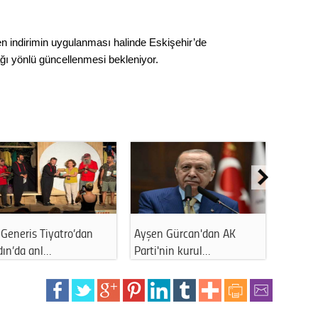
Op. D
n indirimin uygulanması halinde Eskişehir’de
Sağlığı
ağı yönlü güncellenmesi bekleniyor.
Uzm. 
Vatand
M. M
Hayır,
Eskişehir'de esnaf isyan
Beylikova Belediye
etti: Çözü…
Başkanı CHP'den …
Seda