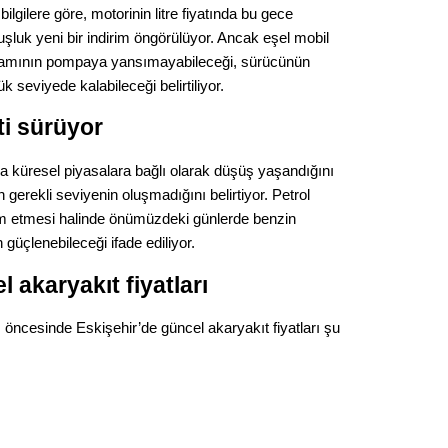
Gürha
ilgilere göre, motorinin litre fiyatında bu gece
Eskişe
ruşluk yeni bir indirim öngörülüyor. Ancak eşel mobil
Döne
amamının pompaya yansımayabileceği, sürücünün
Rifat
 seviyede kalabileceği belirtiliyor.
ti sürüyor
Sürdür
kültür
da küresel piyasalara bağlı olarak düşüş yaşandığını
n gerekli seviyenin oluşmadığını belirtiyor. Petrol
Konu
am etmesi halinde önümüzdeki günlerde benzin
n güçlenebileceği ifade ediliyor.
2023 y
bekliy
 akaryakıt fiyatları
m öncesinde Eskişehir’de güncel akaryakıt fiyatları şu
Tüli
Düşükl