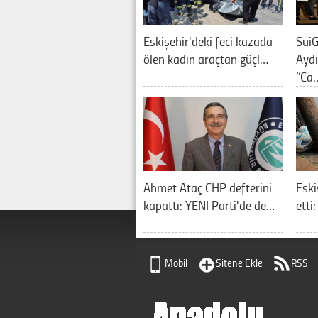
Eskişehir'deki feci kazada
SuiG
ölen kadın araçtan güçl…
Aydı
“Ca
Ahmet Ataç CHP defterini
Eski
kapattı: YENİ Parti'de de…
etti
Mobil
Sitene Ekle
RSS