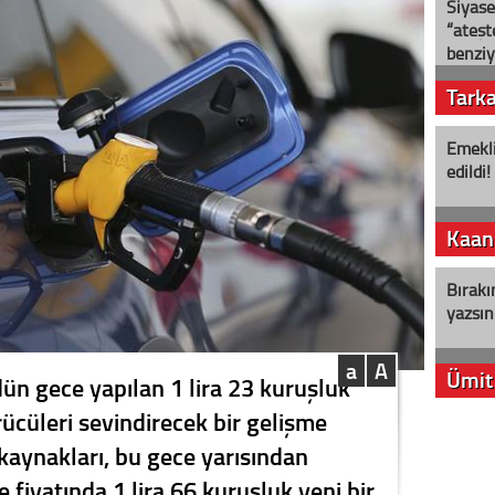
Siyase
“ateş
benziy
Tark
Emekli
edildi!
Kaan
Bırakı
yazsın
a
A
Ümit
dün gece yapılan 1 lira 23 kuruşluk
rücüleri sevindirecek bir gelişme
YENİ P
kaynakları, bu gece yarısından
aleyht
alır?
e fiyatında 1 lira 66 kuruşluk yeni bir