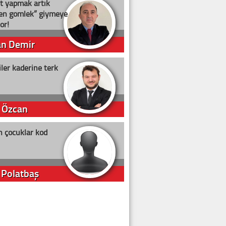
t yapmak artık
ten gömlek” giymeye
or!
an Demir
ler kaderine terk
 Özcan
n çocuklar kod
 Polatbaş
arti Erdoğan
arlığıyla ne kadar oy