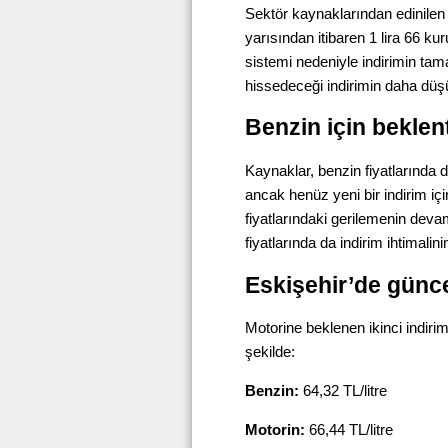
Sektör kaynaklarından edinilen b
yarısından itibaren 1 lira 66 ku
sistemi nedeniyle indirimin t
hissedeceği indirimin daha düşük
Benzin için beklen
Kaynaklar, benzin fiyatlarında 
ancak henüz yeni bir indirim içi
fiyatlarındaki gerilemenin dev
fiyatlarında da indirim ihtimalini
Eskişehir’de güncel
Motorine beklenen ikinci indiri
şekilde:
Benzin:
64,32 TL/litre
Motorin:
66,44 TL/litre