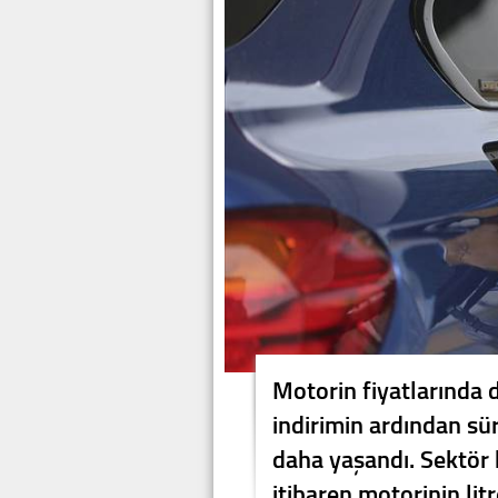
Motorin fiyatlarında 
indirimin ardından sü
daha yaşandı. Sektör 
itibaren motorinin litr