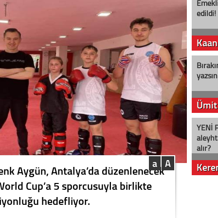
Emekli
edildi!
Kaan
Bırakı
yazsın
Ümit
YENİ P
aleyht
alır?
a
A
Kere
Cenk Aygün, Antalya’da düzenlenecek
rld Cup’a 5 sporcusuyla birlikte
Nostalj
iyonluğu hedefliyor.