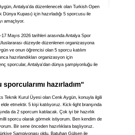
Seval
 Aygün, Antalya'da düzenlenecek olan Turkish Open
Dünya Kupası) için hazırladığı 5 sporcusu ile
Es Es’
ı amaçlıyor.
17 Mayıs 2026 tarihleri arasında Antalya Spor
. Uluslararası düzeyde düzenlenen organizasyona
Ahme
gün ve onun öğrencisi olan 5 sporcu katılım
nca hazırlandıkları organizasyon için
Tepeba
nç sporcular, Antalya'dan dünya şampiyonluğu ile
birliği
ulaşı
Fund
sporcularımı hazırladım"
Teknik Kurul Üyesi olan Cenk Aygün, konuyla ilgili
CHP’li
kazana
 elde etmektir. 5 kişi katılıyoruz. Kick-light branşında
seçiml
ında da 2 sporcum katılacak. Çok iyi bir hazırlık
milli sporcu olarak görmek istiyorum. Ben kendim de
Melt
iyorum. Bir sene önceden hazırlıklara başlıyoruz.
Türkiye Şampiyonası oldu. Batuhan Gülşen ile