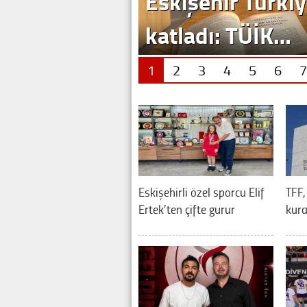
1
2
3
4
5
6
7
Eskişehirli özel sporcu Elif
TFF,
Ertek’ten çifte gurur
kura