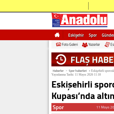
Eskişehir
Spor
Günd
Foto Galeri
Yazarlar
Es
Bilecik
Ne demek
Esk
FLAŞ HAB
Haberler
Spor haberleri
>
»
Eskişehirli sporcu
Yayınlanma Tarihi: 11 Mayıs 2026 11:18
Eskişehirli spo
Kupası’nda altı
Spor
11 Mayıs 2