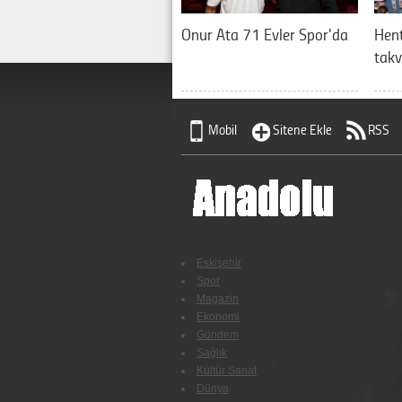
Onur Ata 71 Evler Spor'da
Hent
takv
Mobil
Sitene Ekle
RSS
Eskişehir
Spor
Magazin
Ekonomi
Gündem
Sağlık
Kültür Sanat
Dünya