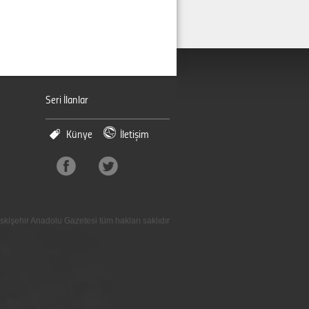
Seri İlanlar
Künye
İletişim
skişehir Anadolu Gazetesi tüm hakları saklıdır