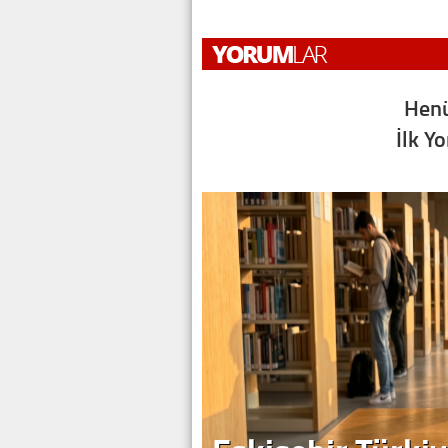
Henü
İlk Y