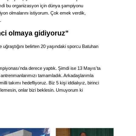
Gürha
imdi bu organizasyon için dünya şampiyonu
Eskişe
yon olmalarını istiyorum. Çok emek verdik,
Döne
.
Rifat
rinci olmaya gidiyoruz"
Sürdür
e uğraştığını belirten 20 yaşındaki sporcu Batuhan
kültür
Konu
piyonası'nda derece yaptık. Şimdi ise 13 Mayıs'ta
 antrenmanlarımızı tamamladık. Arkadaşlarımla
2023 y
lli takımı hedefliyoruz. Biz 5 kişi iddialıyız, birinci
bekliy
klemesin, onlar bizi beklesin. Umuyorum ki
Tüli
Düşükl