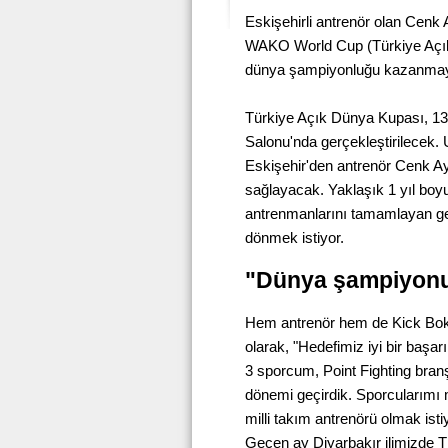
Eskişehirli antrenör olan Cenk
WAKO World Cup (Türkiye Açık 
dünya şampiyonluğu kazanmay
Türkiye Açık Dünya Kupası, 13-
Salonu'nda gerçekleştirilecek
Eskişehir'den antrenör Cenk Ay
sağlayacak. Yaklaşık 1 yıl boyu
antrenmanlarını tamamlayan ge
dönmek istiyor.
"Dünya şampiyonu 
Hem antrenör hem de Kick Boks 
olarak, "Hedefimiz iyi bir başarı
3 sporcum, Point Fighting branş
dönemi geçirdik. Sporcularımı 
milli takım antrenörü olmak ist
Geçen ay Diyarbakır ilimizde 