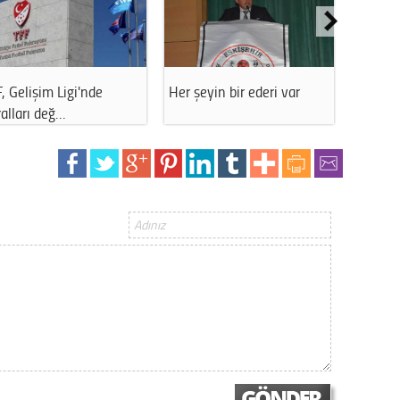
Op. D
Sağlığı
or'da
Hentbolda yeni sezon
THK Eskişehir Şube
takvimi açıkla…
Başkanı Çalışkan…
Uzm. 
Vatand
M. M
Hayır,
Seda