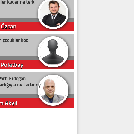
ler kaderine terk
 Özcan
n çocuklar kod
 Polatbaş
arti Erdoğan
arlığıyla ne kadar oy
m Akyıl
iye ilgiliyiz!