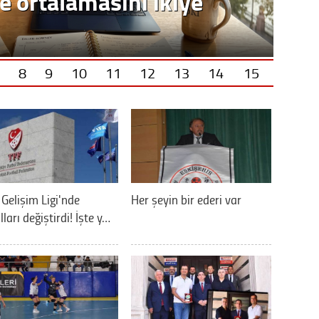
8
9
10
11
12
13
14
15
 Gelişim Ligi'nde
Her şeyin bir ederi var
lları değiştirdi! İşte y…