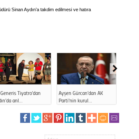
Gürha
Eskişe
 Müdürü Sinan Aydın’a takdim edilmesi ve hatıra
Döne
Rifat
Sürdür
kültür
Konu
2023 y
bekliy
Generis Tiyatro’dan
Ayşen Gürcan'dan AK
Ahmet 
dın’da anl…
Parti'nin kurul…
kapattı
Tüli
Düşükl