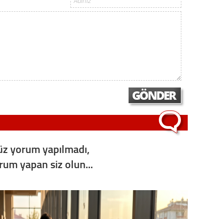
Op. D
Sağlığı
Uzm. 
Vatand
M. M
z yorum yapılmadı,
Hayır,
orum yapan siz olun...
Seda