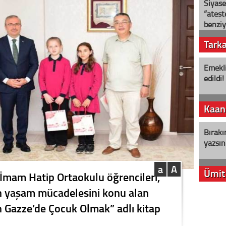
Siyase
“ateş
benziy
Tark
Emekli
edildi!
Kaan
Bırakı
yazsın
a
A
Ümit
İmam Hatip Ortaokulu öğrencileri,
ın yaşam mücadelesini konu alan
YENİ P
 Gazze’de Çocuk Olmak” adlı kitap
aleyht
alır?