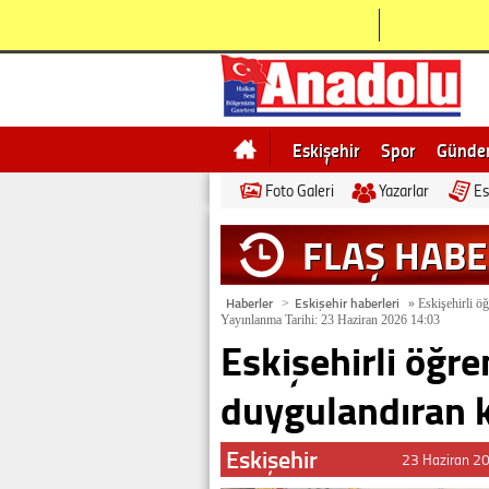
Eskişehir
Spor
Günd
Foto Galeri
Yazarlar
Es
Bilecik
Ne demek
Esk
FLAŞ HAB
Haberler
Eskişehir haberleri
>
»
Eskişehirli öğ
Yayınlanma Tarihi: 23 Haziran 2026 14:03
Eskişehirli öğre
duygulandıran 
Eskişehir
23 Haziran 2