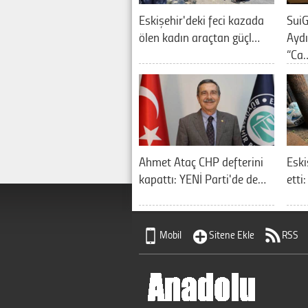
Eskişehir'deki feci kazada
SuiG
ölen kadın araçtan güçl…
Aydı
“Ca
Ahmet Ataç CHP defterini
Eski
kapattı: YENİ Parti'de de…
etti
Mobil
Sitene Ekle
RSS