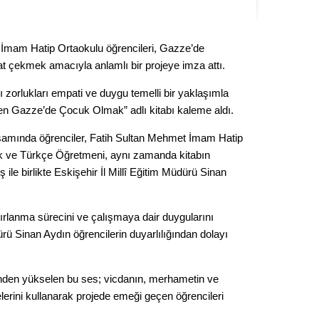
Kere
 İmam Hatip Ortaokulu öğrencileri, Gazze’de
Es Es’
t çekmek amacıyla anlamlı bir projeye imza attı.
ı zorlukları empati ve duygu temelli bir yaklaşımla
Ahme
en Gazze’de Çocuk Olmak” adlı kitabı kaleme aldı.
psamında öğrenciler, Fatih Sultan Mehmet İmam Hatip
Tepeba
birliği
k ve Türkçe Öğretmeni, aynı zamanda kitabın
ulaşı
 ile birlikte Eskişehir İl Millî Eğitim Müdürü Sinan
Fund
azırlanma sürecini ve çalışmaya dair duygularını
CHP’li
ürü Sinan Aydın öğrencilerin duyarlılığından dolayı
kazana
seçiml
nden yükselen bu ses; vicdanın, merhametin ve
Melt
delerini kullanarak projede emeği geçen öğrencileri