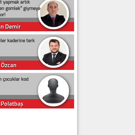
t yapmak artık
ten gömlek” giymeye
or!
an Demir
ler kaderine terk
 Özcan
n çocuklar kod
 Polatbaş
arti Erdoğan
arlığıyla ne kadar oy