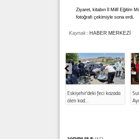
Ziyaret, kitabın İl Millî Eğitim
fotoğrafı çekimiyle sona erdi.
Kaynak :
HABER MERKEZİ
Eskişehir'deki feci kazada
Sui
ölen kad…
Ay