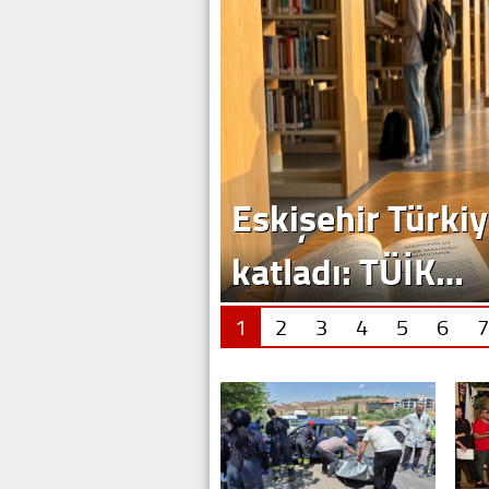
Eskişehir Türkiy
katladı: TÜİK…
1
2
3
4
5
6
7