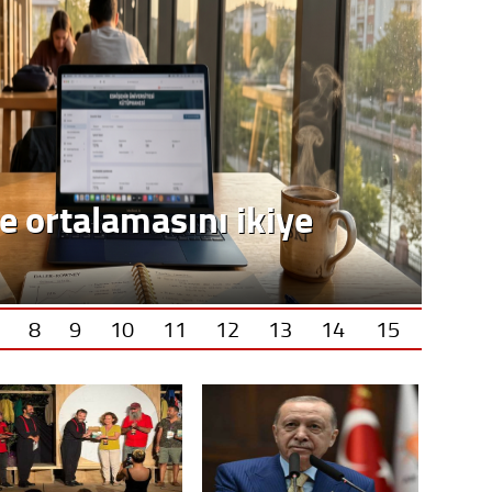
e ortalamasını ikiye
8
9
10
11
12
13
14
15