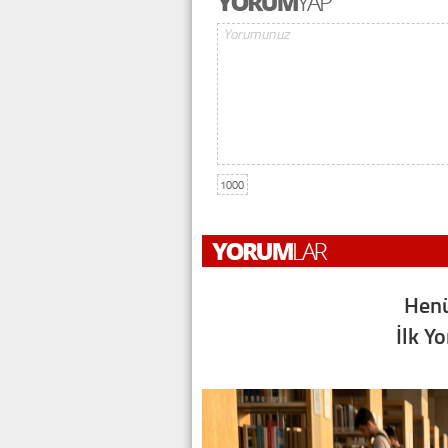
1000
Henü
İlk Y