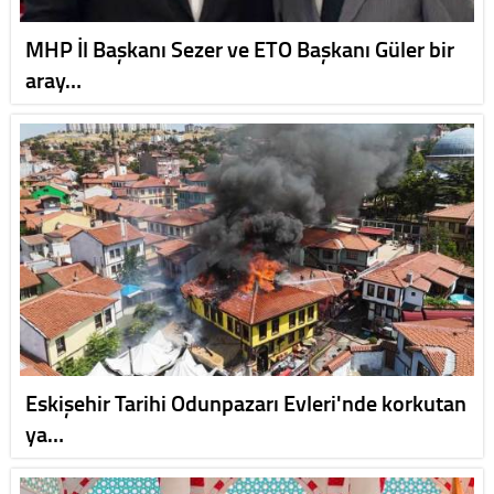
MHP İl Başkanı Sezer ve ETO Başkanı Güler bir
aray…
Eskişehir Tarihi Odunpazarı Evleri'nde korkutan
ya…