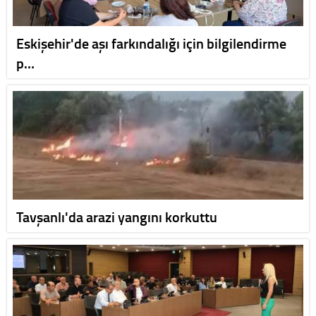
Eskişehir'de aşı farkındalığı için bilgilendirme
p…
Tavşanlı'da arazi yangını korkuttu