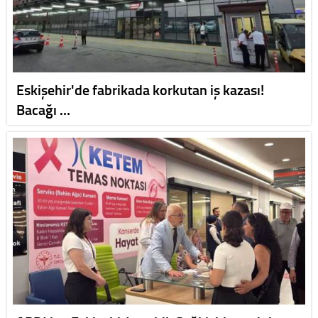
Eskişehir'de fabrikada korkutan iş kazası!
Bacağı …