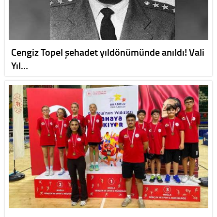
Cengiz Topel şehadet yıldönümünde anıldı! Vali
Yıl…