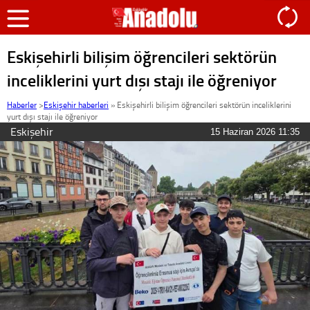
Eskişehirli bilişim öğrencileri sektörün
inceliklerini yurt dışı stajı ile öğreniyor
Haberler
>
Eskişehir haberleri
»
Eskişehirli bilişim öğrencileri sektörün inceliklerini
yurt dışı stajı ile öğreniyor
Eskişehir
15 Haziran 2026 11:35