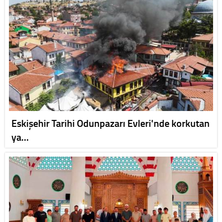
Eskişehir Tarihi Odunpazarı Evleri'nde korkutan
ya…