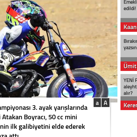
Emekli
edildi!
Kaan
Bırakı
yazsın
Ümit
YENİ P
aleyht
alır?
a
A
Kere
mpiyonası 3. ayak yarışlarında
i Atakan Boyracı, 50 cc mini
Nostalj
nin ilk galibiyetini elde ederek
za attı.