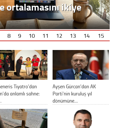
e ortalamasını ikiye
8
9
10
11
12
13
14
15
eneris Tiyatro’dan
Ayşen Gürcan'dan AK
n’da anlamlı sahne:
Parti'nin kuruluş yıl
…
dönümüne…