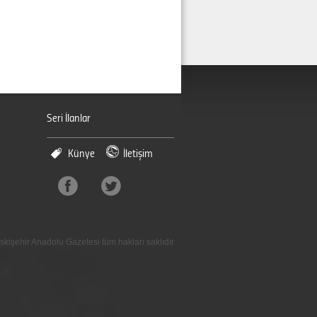
Seri İlanlar
Künye
İletişim
skişehir Anadolu Gazetesi tüm hakları saklıdır