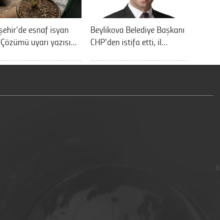
şehir'de esnaf isyan
Beylikova Belediye Başkanı
: Çözümü uyarı yazısı…
CHP'den istifa etti, il…
E