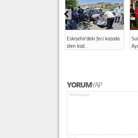
Eskişehir'deki feci kazada
Sui
ölen kad…
Ay