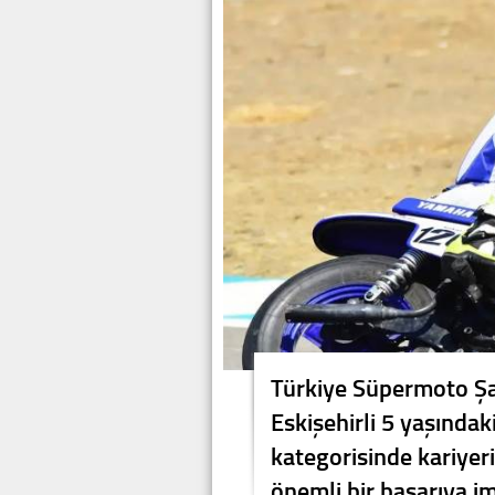
Türkiye Süpermoto Şa
Eskişehirli 5 yaşındak
kategorisinde kariyeri
önemli bir başarıya im