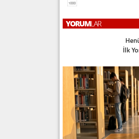
1000
Henü
İlk Y