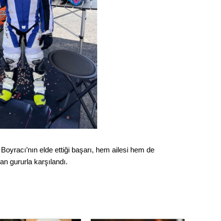
Gürha
Eskişe
Döne
Rifat
Sürdür
kültür
Konu
2023 y
bekliy
Boyracı’nın elde ettiği başarı, hem ailesi hem de
an gururla karşılandı.
Tüli
Düşükl