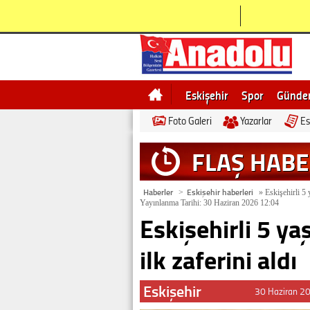
Eskişehir
Spor
Günd
Foto Galeri
Yazarlar
Es
Bilecik
Ne demek
Esk
FLAŞ HAB
Haberler
Eskişehir haberleri
>
»
Eskişehirli 5 y
Yayınlanma Tarihi: 30 Haziran 2026 12:04
Eskişehirli 5 ya
ilk zaferini aldı
Eskişehir
30 Haziran 2