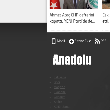
Ahmet Ataç CHP defterini
Eski
kapattı: YENİ Parti'de de…
etti
Mobil
Sitene Ekle
RSS
Eskişehir
Spor
Magazin
Ekonomi
Gündem
Sağlık
Kültür Sanat