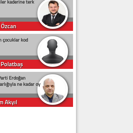
ler kaderine terk
 Özcan
n çocuklar kod
 Polatbaş
arti Erdoğan
arlığıyla ne kadar oy
m Akyıl
iye ilgiliyiz!