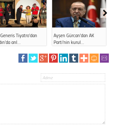
Op. D
Sağlığı
Generis Tiyatro’dan
Ayşen Gürcan'dan AK
Ahmet 
dın’da anl…
Parti'nin kurul…
kapattı
Uzm. 
Vatand
M. M
Hayır,
Seda