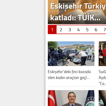
Eskişehir Türkiy
katladı: TÜİK…
1
2
3
4
5
6
7
Eskişehir'deki feci kazada
SuiG
ölen kadın araçtan güçl…
Aydı
“Ca