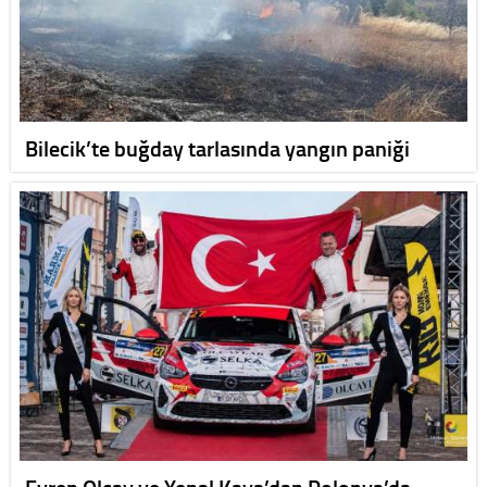
Bilecik’te buğday tarlasında yangın paniği
Evren Olcay ve Yenal Kaya’dan Polonya’da