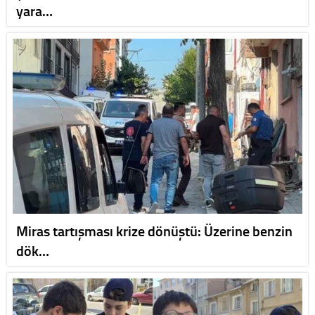
yara…
Miras tartışması krize dönüştü: Üzerine benzin
dök…