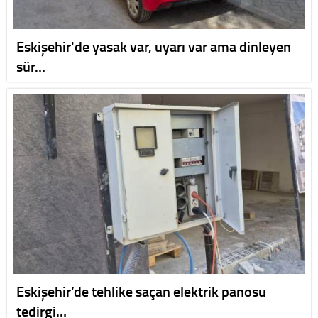
Eskişehir'de yasak var, uyarı var ama dinleyen
sür…
Eskişehir’de tehlike saçan elektrik panosu
tedirgi…