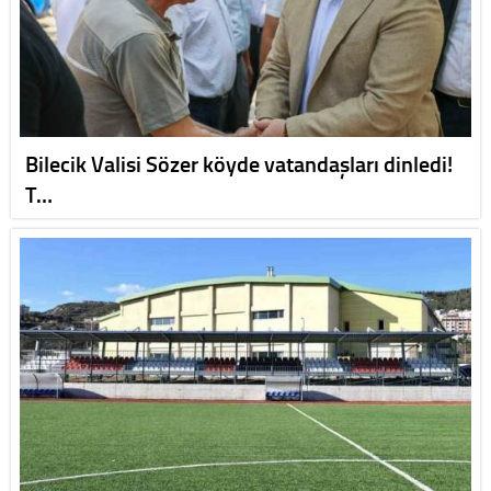
Bilecik Valisi Sözer köyde vatandaşları dinledi!
T…