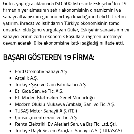
Güler, yaptığı açıklamada İSO 500 listesinde Eskişehir’den 19
firmanın yer almasının şehir ekonomisinin dinamizmini ve
sanayi altyapısının gücünü ortaya koyduğunu belirtti.Üretim,
yatırım, ihracat ve istihdamın Türkiye ekonomisinin temel
unsurları olduğunu vurgulayan Güler, Eskişehir sanayisinin ve
sanayicilerinin zorlu ekonomik koşullara rağmen üretmeye
devam ederek, ülke ekonomisine katkı sağladığını ifade etti.
BAŞARI GÖSTEREN 19 FİRMA:
Ford Otomotiv Sanayi A.Ş.
Arçelik A.Ş.
Türkiye Şişe ve Cam Fabrikaları A.Ş.
Eti Gıda San. ve Tic. A.Ş.
Eti Maden İşletmeleri Genel Müdürlüğü
Modern Oluklu Mukavva Ambalaj San. ve Tic. A.Ş.
TUSAŞ Motor Sanayii A.Ş. (TEI)
Çimsa Çimento San. ve Tic. A.Ş.
Renta Elektrikli Ev Aletleri San. ve Dış Tic. Ltd. Şti.
Türkiye Raylı Sistem Araçları Sanayii A.Ş. (TÜRASAŞ)