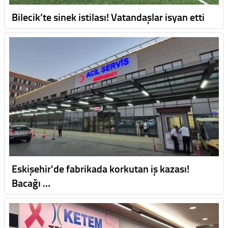
Bilecik’te sinek istilası! Vatandaşlar isyan etti
Eskişehir'de fabrikada korkutan iş kazası!
Bacağı …