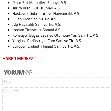
Pınar Süt Mamulleri Sanayii A.Ş.
Tarım Kredi Süt Ürünleri A.Ş.
Hastavuk Gıda Tarım ve Hayvancılık A.Ş.
Elvan Gıda San. ve Tic. A.Ş.
Alp Havacılık San. ve Tic. A.Ş.
İzocam Ticaret ve Sanayi A.Ş.
Konveyör Beyaz Eşya ve Otomotiv Yan San. Tic. A.Ş.
Yorglass Endüstriyel Cam San. ve Tic. A.Ş.
Europen Endüstri İnşaat San. ve Tic. A.Ş.
HABER MERKEZİ